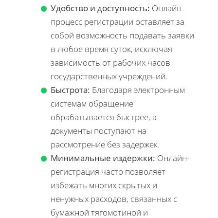
Удобство и доступность:
Онлайн-
процесс регистрации оставляет за
собой возможность подавать заявки
в любое время суток, исключая
зависимость от рабочих часов
государственных учреждений.
Быстрота:
Благодаря электронным
системам обращение
обрабатывается быстрее, а
документы поступают на
рассмотрение без задержек.
Минимальные издержки:
Онлайн-
регистрация часто позволяет
избежать многих скрытых и
ненужных расходов, связанных с
бумажной тягомотиной и