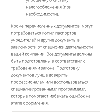
налогообложения (при
необходимости).
Кроме перечисленных документов, могут
потребоваться копии паспортов
учредителей и другие документы в
зависимости от специфики деятельности
вашей компании. Все документы должны
быть подготовлены в соответствии с
требованиями закона. Подготовку
документов лучше доверить
профессионалам или воспользоваться
специализированными программами,
которые помогают избежать ошибок на
этапе оформления.