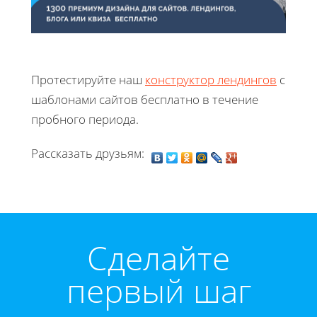
Протестируйте наш
конструктор лендингов
с
шаблонами сайтов бесплатно в течение
пробного периода.
Рассказать друзьям:
Cделайте
первый шаг