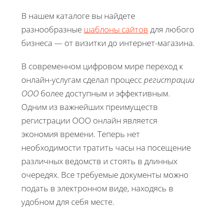
В нашем каталоге вы найдете
разнообразные
шаблоны сайтов
для любого
бизнеса — от визитки до интернет-магазина.
В современном цифровом мире переход к
онлайн-услугам сделал процесс
регистрации
ООО
более доступным и эффективным.
Одним из важнейших преимуществ
регистрации ООО онлайн является
экономия времени. Теперь нет
необходимости тратить часы на посещение
различных ведомств и стоять в длинных
очередях. Все требуемые документы можно
подать в электронном виде, находясь в
удобном для себя месте.