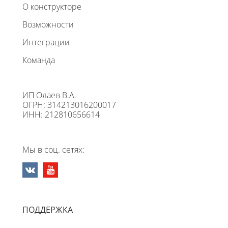
О конструкторе
Возможности
Интеграции
Команда
ИП Олаев В.А.
ОГРН: 314213016200017
ИНН: 212810656614
Мы в соц. сетях:
ПОДДЕРЖКА