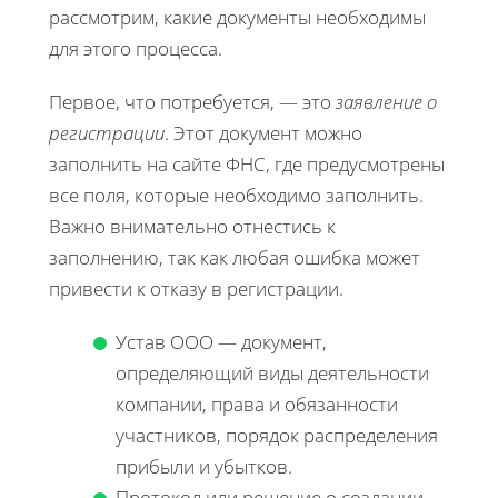
рассмотрим, какие документы необходимы
для этого процесса.
Первое, что потребуется, — это
заявление о
регистрации
. Этот документ можно
заполнить на сайте ФНС, где предусмотрены
все поля, которые необходимо заполнить.
Важно внимательно отнестись к
заполнению, так как любая ошибка может
привести к отказу в регистрации.
Устав ООО — документ,
определяющий виды деятельности
компании, права и обязанности
участников, порядок распределения
прибыли и убытков.
Протокол или решение о создании