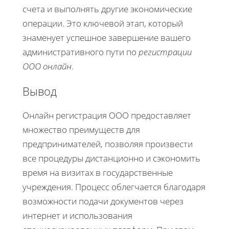
счета и выполнять другие экономические
операции. Это ключевой этап, который
знаменует успешное завершение вашего
административного пути по
регистрации
ООО онлайн
.
Вывод
Онлайн регистрация ООО предоставляет
множество преимуществ для
предпринимателей, позволяя произвести
все процедуры дистанционно и сэкономить
время на визитах в государственные
учреждения. Процесс облегчается благодаря
возможности подачи документов через
интернет и использования