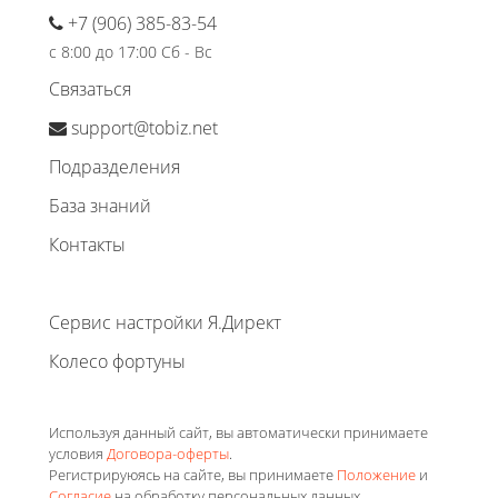
+7 (906) 385-83-54
с 8:00 до 17:00 Сб - Вс
Связаться
support@tobiz.net
Подразделения
База знаний
Контакты
Сервис настройки Я.Директ
Колесо фортуны
Используя данный сайт, вы автоматически принимаете
условия
Договора-оферты
.
Регистрируюясь на сайте, вы принимаете
Положение
и
Согласие
на обработку персональных данных.