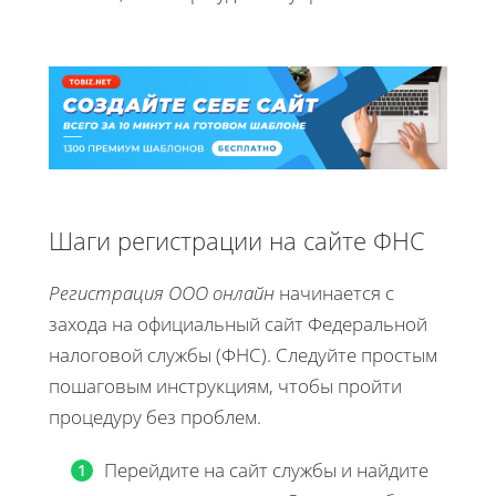
Шаги регистрации на сайте ФНС
Регистрация ООО онлайн
начинается с
захода на официальный сайт Федеральной
налоговой службы (ФНС). Следуйте простым
пошаговым инструкциям, чтобы пройти
процедуру без проблем.
Перейдите на сайт службы и найдите