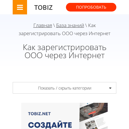
TOBIZ
ПОПРОБОВАТЬ
Главная
\
База знаний
\ Как
зарегистрировать ООО через Интернет
Как зарегистрировать
ООО через Интернет
Показать / скрыть категории