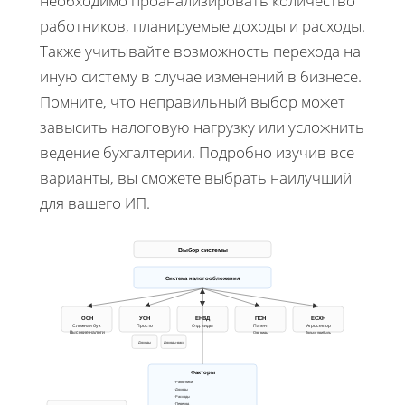
необходимо проанализировать количество
работников, планируемые доходы и расходы.
Также учитывайте возможность перехода на
иную систему в случае изменений в бизнесе.
Помните, что неправильный выбор может
завысить налоговую нагрузку или усложнить
ведение бухгалтерии. Подробно изучив все
варианты, вы сможете выбрать наилучший
для вашего ИП.
Выбор системы
Система налогообложения
ОСН
УСН
ЕНВД
ПСН
ЕСХН
Сложная бух
Просто
Отд. виды
Патент
Агросектор
Высокие налоги
Огр. виды
Только прибыль
Доходы
Доходы-расх
Факторы
• Работники
• Доходы
• Расходы
• Переход