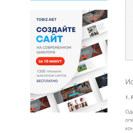
Ис
1. 
Од
оп
ко