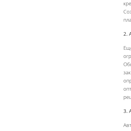
кре
Соз
пл
2.
Ещ
ог
Об
за
опр
оп
ре
3.
Авт