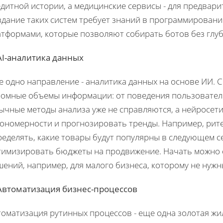
дитной истории, а медицинские сервисы - для предвар
дание таких систем требует знаний в программировани
атформами, которые позволяют собирать ботов без глуб
 AI-аналитика данных
е одно направление - аналитика данных на основе ИИ. 
ромные объемы информации: от поведения пользователе
ычные методы анализа уже не справляются, а нейросети
кономерности и прогнозировать тренды. Например, рит
еделять, какие товары будут популярны в следующем се
тимизировать бюджеты на продвижение. Начать можно 
шений, например, для малого бизнеса, которому не нуж
 Автоматизация бизнес-процессов
оматизация рутинных процессов - еще одна золотая жил