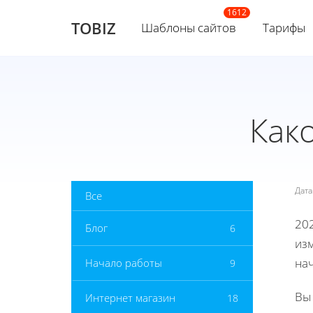
TOBIZ
Шаблоны сайтов
Тарифы
Как
Дат
Все
20
Блог
6
из
на
Начало работы
9
Вы
Интернет магазин
18