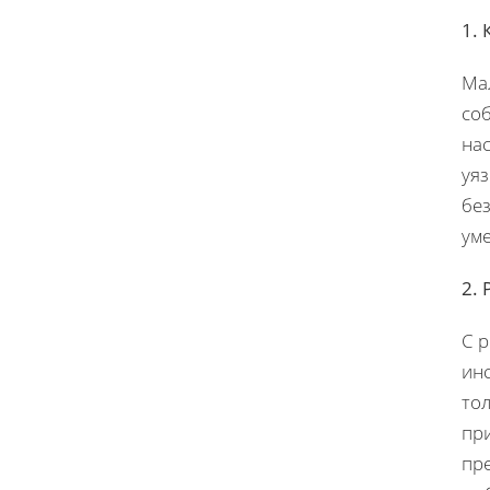
1.
Мал
соб
нас
уя
без
ум
2.
С р
ин
то
пр
пр