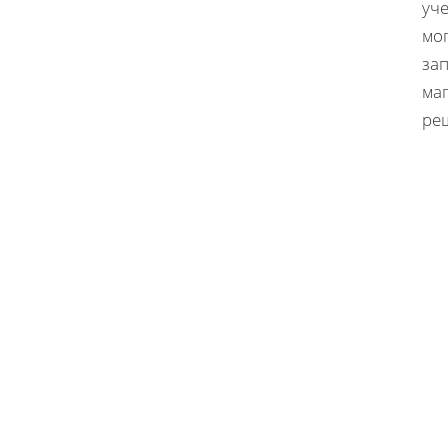
уче
мог
за
маг
реш