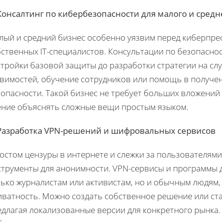
 Консалтинг по кибербезопасности для малого и средн
ый и средний бизнес особенно уязвим перед киберпрест
ственных IT-специалистов. Консультации по безопасно
тройки базовой защиты до разработки стратегии на сл
звимостей, обучение сотрудников или помощь в получе
опасности. Такой бизнес не требует больших вложений н
ение объяснять сложные вещи простым языком.
 Разработка VPN-решений и шифровальных сервисов
остом цензуры в интернете и слежки за пользователями
струменты для анонимности. VPN-сервисы и программы 
лько журналистам или активистам, но и обычным людям,
иватность. Можно создать собственное решение или с
едлагая локализованные версии для конкретного рынка.