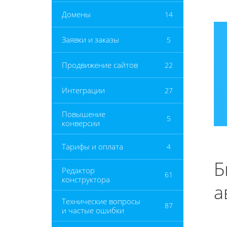
Домены
14
Заявки и заказы
5
Продвижение сайтов
22
Интеграции
27
Повышение
5
конверсии
Тарифы и оплата
4
Б
Редактор
61
конструктора
а
Технические вопросы
87
и частые ошибки