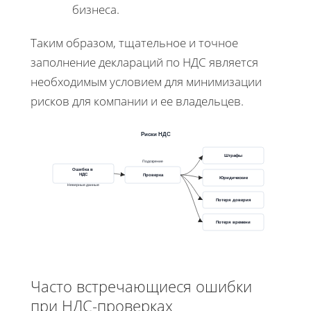
бизнеса.
Таким образом, тщательное и точное
заполнение деклараций по НДС является
необходимым условием для минимизации
рисков для компании и ее владельцев.
Риски НДС
Штрафы
Подозрение
Ошибка в
НДС
Проверка
Юридические
Неверные данные
Потеря доверия
Потеря времени
Часто встречающиеся ошибки
при НДС-проверках