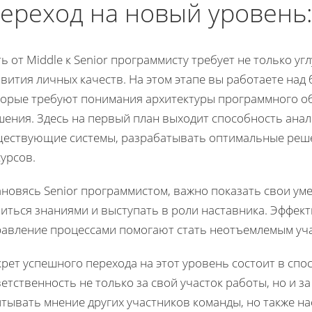
ереход на новый уровень: 
ь от Middle к Senior программисту требует не только уг
вития личных качеств. На этом этапе вы работаете над
торые требуют понимания архитектуры программного о
шения. Здесь на первый план выходит способность ана
ществующие системы, разрабатывать оптимальные реш
урсов.
новясь Senior программистом, важно показать свои уме
иться знаниями и выступать в роли наставника. Эффект
равление процессами помогают стать неотъемлемым уч
рет успешного перехода на этот уровень состоит в спо
етственность не только за свой участок работы, но и з
тывать мнение других участников команды, но также на