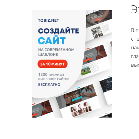
Э
В 
спе
нак
гла
вы