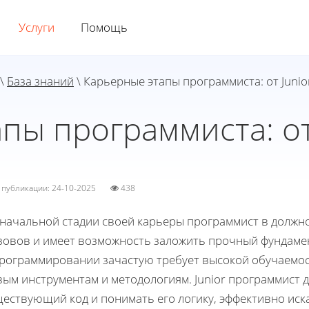
Услуги
Помощь
\
База знаний
\ Карьерные этапы программиста: от Junio
пы программиста: от 
а публикации: 24-10-2025
438
начальной стадии своей карьеры программист в должнос
зовов и имеет возможность заложить прочный фундамен
программировании зачастую требует высокой обучаемос
ым инструментам и методологиям. Junior программист д
ествующий код и понимать его логику, эффективно иска