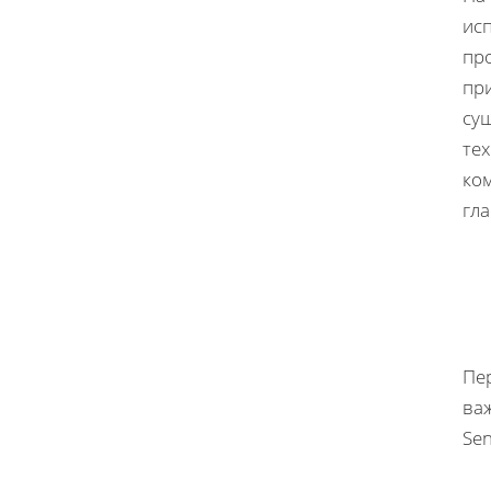
исп
пр
пр
су
те
ко
гл
Пе
важ
Sen