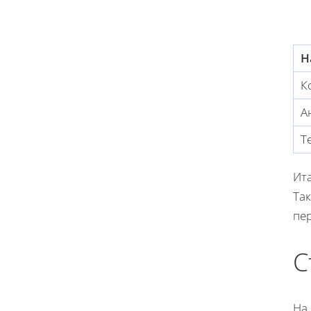
Н
К
А
Т
Ита
Так
пе
С
На