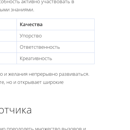
собность активно участвовать в
ными знаниями.
Качества
Упорство
Ответственность
Креативность
но и желания непрерывно развиваться.
те, но и открывает широкие
отчика
имо преодолеть множество вызовов и