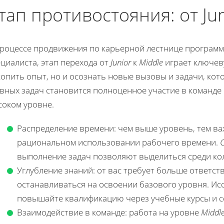
тап противостояния: от Jun
процессе продвижения по карьерной лестнице програм
циалиста, этап перехода от
Junior
к
Middle
играет ключеву
опить опыт, но и осознать новые вызовы и задачи, кот
вных задач становится полноценное участие в команде 
соком уровне.
Распределение времени: чем выше уровень, тем ва
рациональном использовании рабочего времени.
выполнение задач позволяют выделиться среди кол
Углубление знаний: от вас требует больше ответств
останавливаться на освоении базового уровня. Ис
повышайте квалификацию через учебные курсы и 
Взаимодействие в команде: работа на уровне
Middl