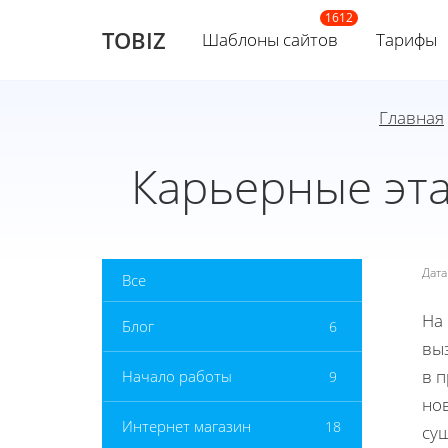
TOBIZ
Шаблоны сайтов
Тарифы
Главная
Карьерные эта
Дат
Все
На 
Блог
6
вы
в 
Начало работы
9
нов
Интернет магазин
18
сущ