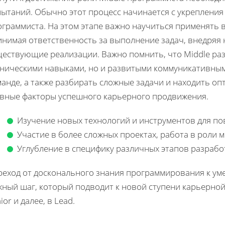
ытаний. Обычно этот процесс начинается с укрепления 
ограммиста. На этом этапе важно научиться применять 
инимая ответственность за выполнение задач, внедряя
ществующие реализации. Важно помнить, что Middle раз
хническими навыками, но и развитыми коммуникативным
манде, а также разбирать сложные задачи и находить о
авные факторы успешного карьерного продвижения.
Изучение новых технологий и инструментов для п
Участие в более сложных проектах, работа в роли м
Углубление в специфику различных этапов разрабо
реход от досконального знания программирования к ум
ный шаг, который подводит к новой ступени карьерной 
ior и далее, в Lead.