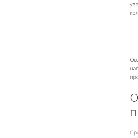
уве
кол
Ов
на
пр
О
п
Про