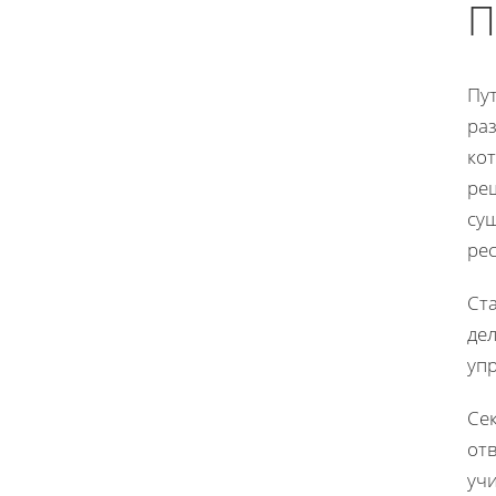
П
Пут
раз
ко
ре
су
рес
Ста
дел
уп
Сек
отв
учи