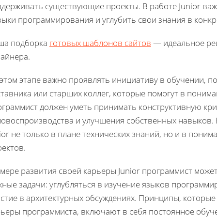
ддерживать существующие проекты. В работе Junior ва
выки программирования и углубить свои знания в конкр
ша подборка
готовых шаблонов сайтов
— идеальное реш
зайнера.
 этом этапе важно проявлять инициативу в обучении, п
тавника или старших коллег, которые помогут в пониман
ограммист должен уметь принимать конструктивную крит
мовоспроизводства и улучшения собственных навыков. 
ior не только в плане технических знаний, но и в пони
оектов.
мере развития своей карьеры Junior программист может
жные задачи: углубляться в изучение языков программ
стие в архитектурных обсуждениях. Принципы, которые
рьеры программиста, включают в себя постоянное обуч