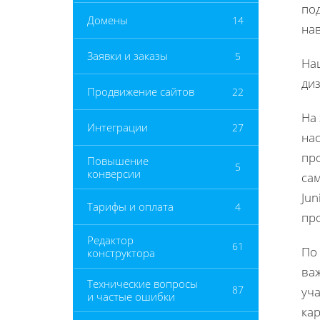
по
Домены
14
на
Заявки и заказы
5
На
ди
Продвижение сайтов
22
На
Интеграции
27
нас
пр
Повышение
5
конверсии
са
Jun
Тарифы и оплата
4
пр
Редактор
61
По 
конструктора
ва
Технические вопросы
87
уча
и частые ошибки
ка