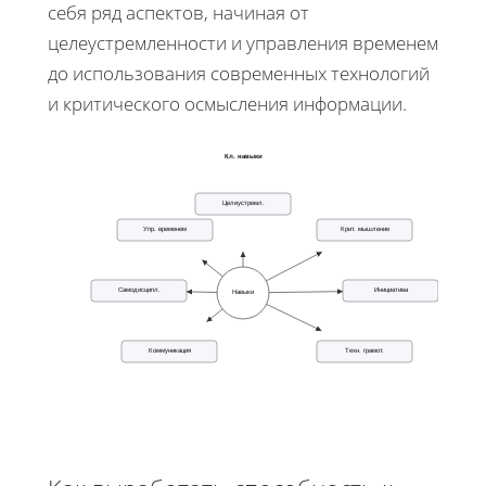
себя ряд аспектов, начиная от
целеустремленности и управления временем
до использования современных технологий
и критического осмысления информации.
Кл. навыки
Целеустремл.
Упр. временем
Крит. мышление
Самодисципл.
Инициатива
Навыки
Коммуникация
Техн. грамот.