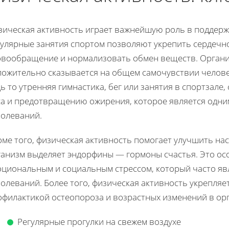
зическая активность играет важнейшую роль в поддерж
гулярные занятия спортом позволяют укрепить сердечно
овообращение и нормализовать обмен веществ. Органи
ложительно сказывается на общем самочувствии челове
ь то утренняя гимнастика, бег или занятия в спортзал
са и предотвращению ожирения, которое является одни
болеваний.
ме того, физическая активность помогает улучшить нас
ганизм выделяет эндорфины — гормоны счастья. Это ос
оциональным и социальным стрессом, который часто яв
олеваний. Более того, физическая активность укрепляе
офилактикой остеопороза и возрастных изменений в ор
Регулярные прогулки на свежем воздухе