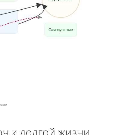
Самочувствие
овью.
юч к долгой жизни