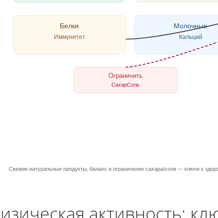
Белки
Молочные
Иммунитет
Кальций
Ограничить
СахарСоль
Свежие натуральные продукты, баланс и ограничение сахара/соли — ключи к здор
изическая активность: кл