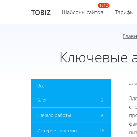
TOBIZ
Шаблоны сайтов
Тарифы
Главн
Ключевые а
Дат
Все
Зд
Блог
6
сп
про
Начало работы
9
фа
Интернет магазин
18
пи