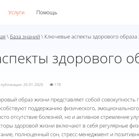
Услуги
Помощь
ая
\
База знаний
\ Ключевые аспекты здорового образа
спекты здорового о
а публикации: 26-01-2026
178
оровый образ жизни представляет собой совокупность 
особствуют поддержанию физического, эмоционального 
сто отсутствие болезней, но и активное стремление у
кторы здоровой жизни включают в себя регулярные физ
тание, полноценный сон, стресс-менеджмент и позитив