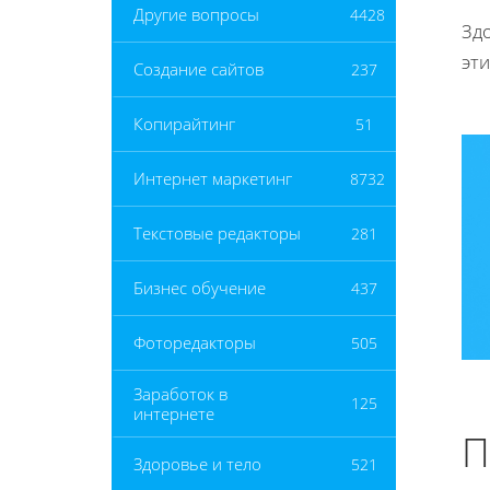
Другие вопросы
4428
Здо
эт
Создание сайтов
237
Копирайтинг
51
Интернет маркетинг
8732
Текстовые редакторы
281
Бизнес обучение
437
Фоторедакторы
505
Заработок в
125
интернете
П
Здоровье и тело
521