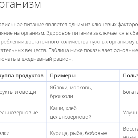
рганизм
авильное питание является одним из ключевых факторо
ияние на организм. Здоровое питание заключается в с
треблении достаточного количества нужных организму 
тательных веществ. Таблица ниже показывает основные 
лючать в ежедневный рацион.
руппа продуктов
Примеры
Польз
Яблоки, морковь,
рукты и овощи
Богат
брокколи
Каши, хлеб
ельнозерновые
Улучш
цельнозерновой
Восст
елки
Курица, рыба, бобовые
иммун