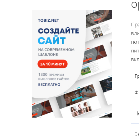
о
Пр
вл
по
пи
вк
Г
Ф
Ц
Б