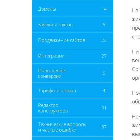
Домены
14
На
жи
Заявки и заказы
5
пр
сп
Продвижение сайтов
22
Пи
Интеграции
27
ве
Со
Повышение
5
конверсии
ор
Тарифы и оплата
4
По
об
Редактор
61
конструктора
Не
Технические вопросы
жи
87
и частые ошибки
вы