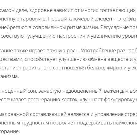
 самом деле, здоровье зависит от многих составляющих
зненную гармонию. Первый ключевый элемент - это физи
енебрегают в современном ритме жизни. Регулярные тре
особствуют улучшению настроения и увеличению уровн
тание также играет важную роль. Употребление разноо
ществами, способствует улучшению обмена веществ и 
четание правильного соотношения белков, жиров и угл
ганизма.
лноценный сон, зачастую недооценённый, важен для во
еспечивает регенерацию клеток, улучшает фокусировку 
маловажной составляющей является и управление стре
зненным трудностям позволяет поддерживать психолог
горание.