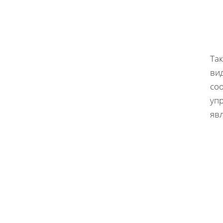
Так
ви
со
уп
яв