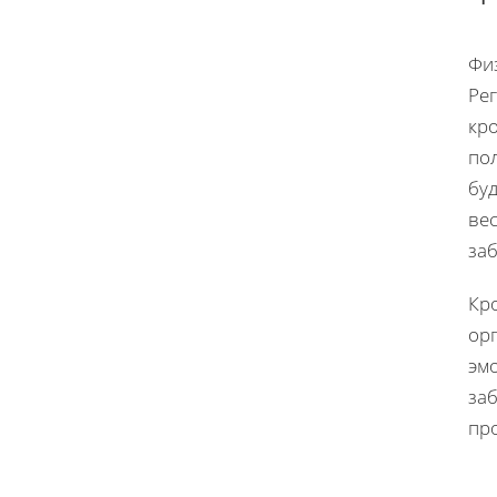
Фи
Ре
кр
по
буд
ве
за
Кро
ор
эм
заб
пр