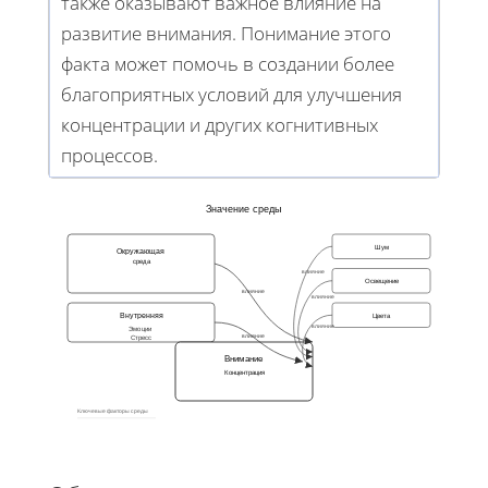
также оказывают важное влияние на
развитие внимания. Понимание этого
факта может помочь в создании более
благоприятных условий для улучшения
концентрации и других когнитивных
процессов.
Значение среды
Шум
Окружающая
среда
влияние
Освещение
влияние
влияние
Внутренняя
Цвета
влияние
Эмоции
влияние
Стресс
Внимание
Концентрация
Ключевые факторы среды