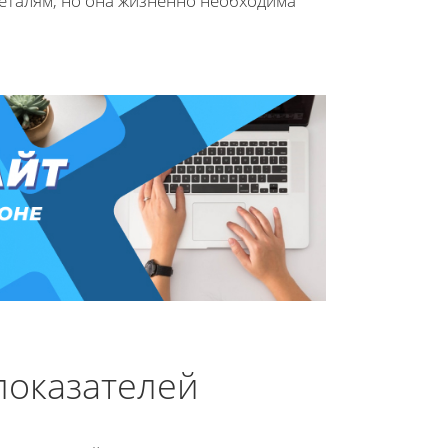
еталям, но она жизненно необходима
показателей