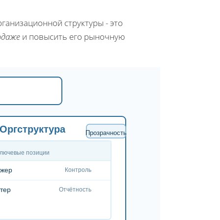
рганизационной структуры - это
одаже
и повысить его рыночную
Оргструктура
Прозрачность
лючевые позиции
жер
Контроль
тер
Отчётность