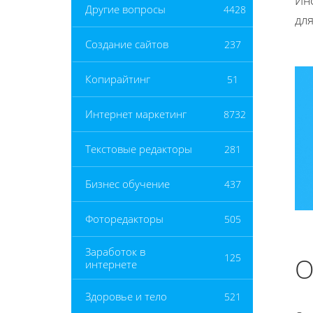
Ин
Другие вопросы
4428
дл
Создание сайтов
237
Копирайтинг
51
Интернет маркетинг
8732
Текстовые редакторы
281
Бизнес обучение
437
Фоторедакторы
505
Заработок в
125
О
интернете
Здоровье и тело
521