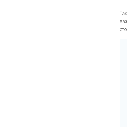
Так
ва
ст