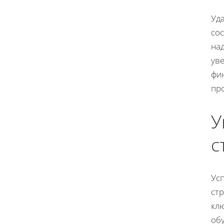
Уд
со
на
ув
фи
пр
У
с
Ус
ст
кл
об