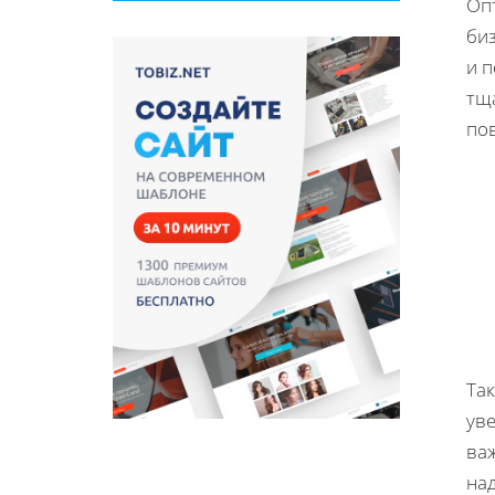
Оп
би
и 
тщ
по
Та
ув
ва
над