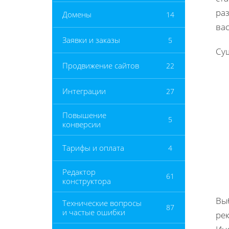
раз
Домены
14
вас
Заявки и заказы
5
Сущ
Продвижение сайтов
22
Интеграции
27
Повышение
5
конверсии
Тарифы и оплата
4
Редактор
61
конструктора
Вы
Технические вопросы
87
и частые ошибки
ре