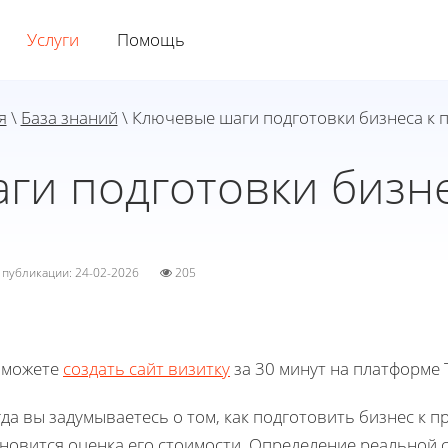
Услуги
Помощь
я
\
База знаний
\ Ключевые шаги подготовки бизнеса к 
ги подготовки бизне
а публикации: 24-02-2026
205
 можете
создать сайт визитку
за 30 минут на платформе T
да вы задумываетесь о том, как подготовить бизнес к 
ановится оценка его стоимости. Определение реальной 