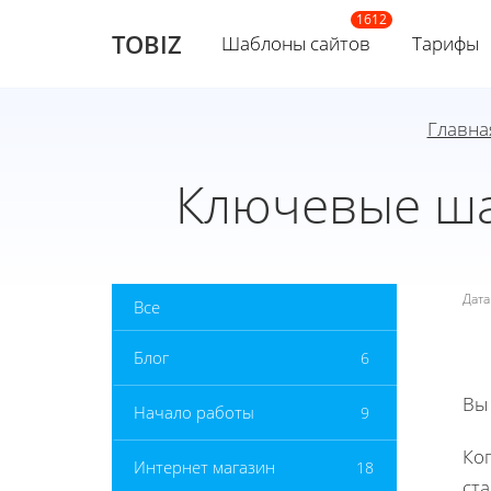
TOBIZ
Шаблоны сайтов
Тарифы
Главна
Ключевые ша
Дат
Все
Блог
6
Вы
Начало работы
9
Ког
Интернет магазин
18
ст