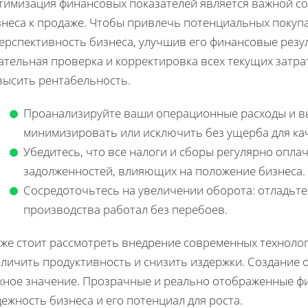
тимизация финансовых показателей является важной с
знеса к продаже. Чтобы привлечь потенциальных покуп
перспективность бизнеса, улучшив его финансовые резу
ательная проверка и корректировка всех текущих затра
высить рентабельность.
Проанализируйте ваши операционные расходы и вы
минимизировать или исключить без ущерба для кач
Убедитесь, что все налоги и сборы регулярно опла
задолженностей, влияющих на положение бизнеса.
Сосредоточьтесь на увеличении оборота: отладьте
производства работал без перебоев.
кже стоит рассмотреть внедрение современных технолог
еличить продуктивность и снизить издержки. Создание 
жное значение. Прозрачные и реально отображенные ф
ежность бизнеса и его потенциал для роста.