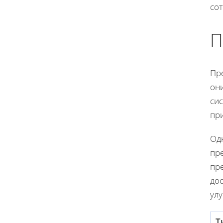
со
П
Пр
он
си
пр
Од
пр
пре
до
улу
Т