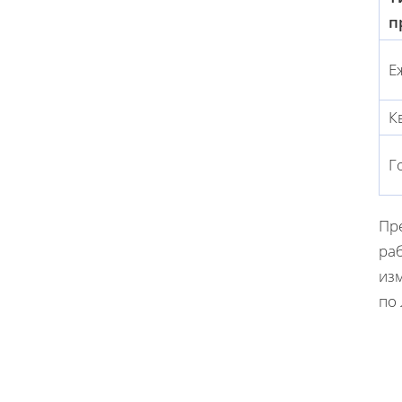
п
Е
К
Г
Пр
раб
из
по