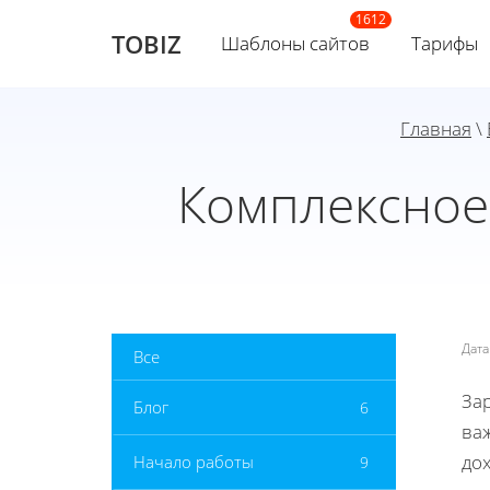
TOBIZ
Шаблоны сайтов
Тарифы
Главная
\
Комплексное
Дат
Все
За
Блог
6
ва
до
Начало работы
9