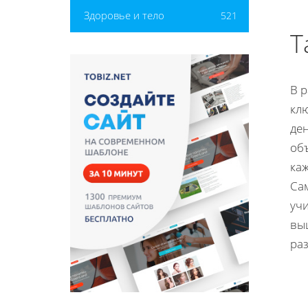
Здоровье и тело
521
Т
В 
кл
де
объ
ка
Са
уч
вы
ра