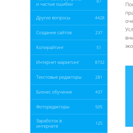
87
и частые ошибки
Пон
пр
Другие вопросы
4428
оче
Ус
Создание сайтов
237
вн
эк
Копирайтинг
51
Интернет маркетинг
8732
Текстовые редакторы
281
Бизнес обучение
437
Фоторедакторы
505
Заработок в
125
интернете