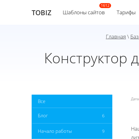
TOBIZ
Шаблоны сайтов
Тарифы
Главная
\
Баз
Конструктор 
Дат
Все
Блог
6
На
Начало работы
9
ди