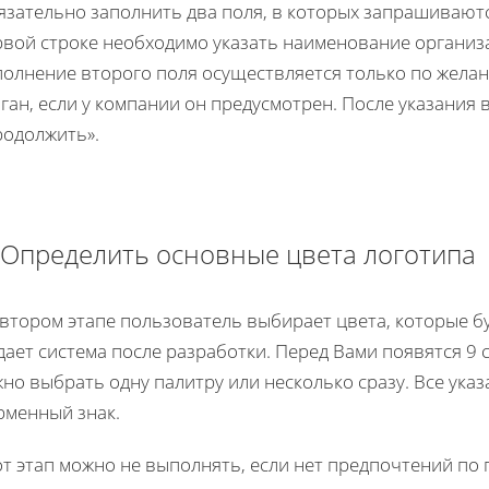
язательно заполнить два поля, в которых запрашиваютс
вой строке необходимо указать наименование организац
полнение второго поля осуществляется только по жела
оган, если у компании он предусмотрен. После указани
родолжить».
 Определить основные цвета логотипа
втором этапе пользователь выбирает цвета, которые б
ает система после разработки. Перед Вами появятся 9 
но выбрать одну палитру или несколько сразу. Все ука
рменный знак.
т этап можно не выполнять, если нет предпочтений по 