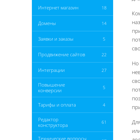
Интернет магазин
18
Ко
на
Домены
14
пр
Заявки и заказы
5
по
св
Продвижение сайтов
22
Но
Интеграции
27
нев
св
Повышение
5
по
конверсии
поэ
Тарифы и оплата
4
при
Редактор
Для
61
конструктора
или
Технические вопросы
дол