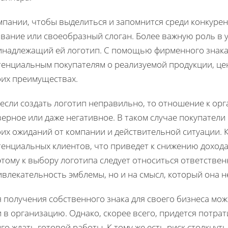
мпании, чтобы выделиться и запомнится среди конкурен
звание или своеобразный слоган. Более важную роль в 
инадлежащий ей логотип. С помощью фирменного знака
тенциальным покупателям о реализуемой продукции, це
оих преимуществах.
 если создать логотип неправильно, то отношение к о
ерное или даже негативное. В таком случае покупатели
оих ожиданий от компании и действительной ситуации. 
тенциальных клиентов, что приведет к снижению дохода
тому к выбору логотипа следует относиться ответственн
влекательность эмблемы, но и на смысл, который она н
 получения собственного знака для своего бизнеса мо
 в организацию. Однако, скорее всего, придется потра
го ждать готовой работы. К тому же есть риск столкну