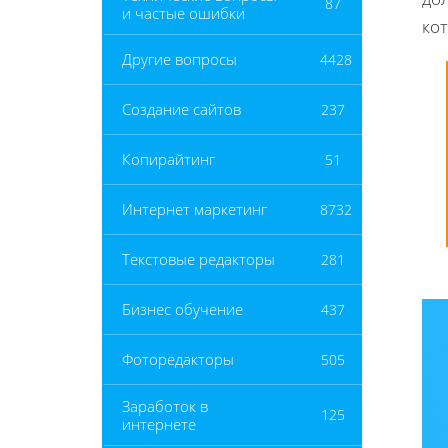
87
и частые ошибки
ко
Другие вопросы
4428
Создание сайтов
237
Копирайтинг
51
Интернет маркетинг
8732
Текстовые редакторы
281
Бизнес обучение
437
Фоторедакторы
505
Заработок в
125
интернете