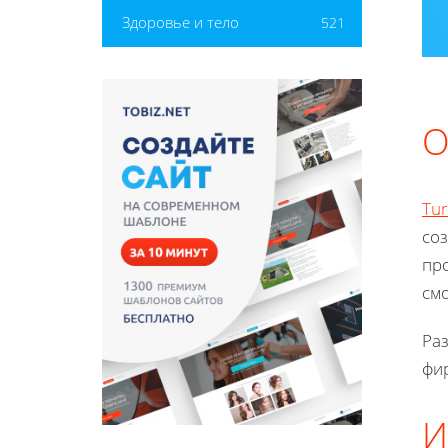
Здоровье и тело
521
О
Tu
соз
пр
см
Ра
фи
И