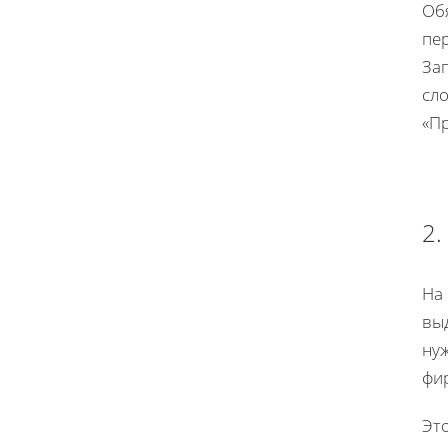
Об
пер
За
сл
«П
2.
На 
выд
нуж
фи
Это