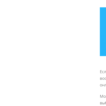
Ес
вос
он
Мо
вы