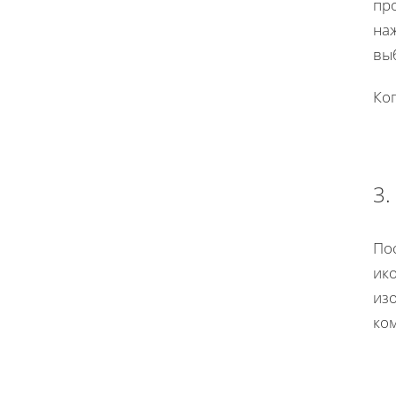
про
наж
вы
Ко
3.
По
ик
из
ко