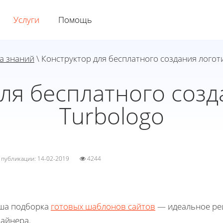
Услуги
Помощь
а знаний
\ Конструктор для бесплатного создания логот
для бесплатного созд
Turbologo
а публикации: 14-02-2019
4244
ша подборка
готовых шаблонов сайтов
— идеальное реш
зайнера.