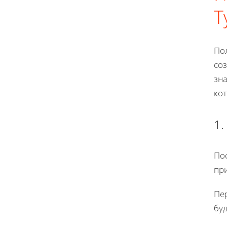
Т
По
со
зн
ко
1.
Пос
пр
Пе
бу