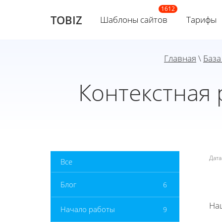
TOBIZ
Шаблоны сайтов
Тарифы
Главная
\
База
Контекстная 
Дат
Все
Блог
6
На
Начало работы
9