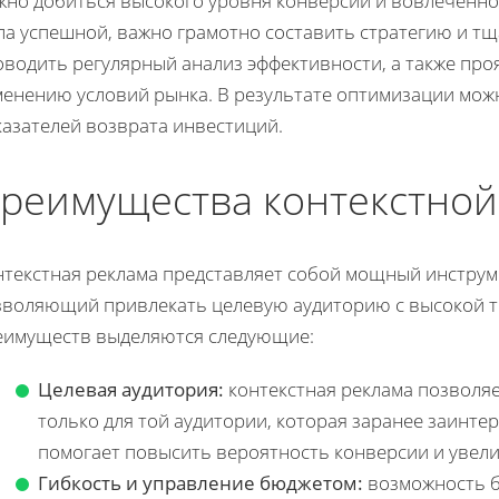
жно добиться высокого уровня конверсии и вовлеченно
ла успешной, важно грамотно составить стратегию и т
водить регулярный анализ эффективности, а также проя
менению условий рынка. В результате оптимизации мож
казателей возврата инвестиций.
реимущества контекстной
нтекстная реклама представляет собой мощный инструм
зволяющий привлекать целевую аудиторию с высокой т
еимуществ выделяются следующие:
Целевая аудитория:
контекстная реклама позволя
только для той аудитории, которая заранее заинтер
помогает повысить вероятность конверсии и увел
Гибкость и управление бюджетом:
возможность б