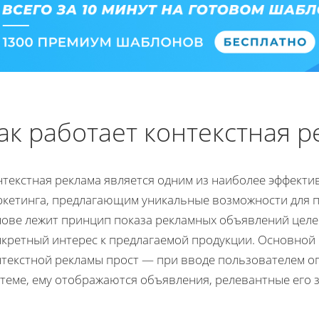
ак работает контекстная р
нтекстная реклама является одним из наиболее эффекти
ркетинга, предлагающим уникальные возможности для пр
нове лежит принцип показа рекламных объявлений целе
нкретный интерес к предлагаемой продукции. Основно
нтекстной рекламы прост — при вводе пользователем о
теме, ему отображаются объявления, релевантные его з