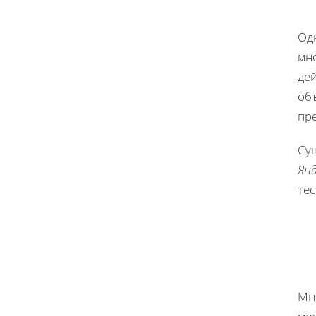
Од
мн
дей
об
пр
Су
Ян
те
Мн