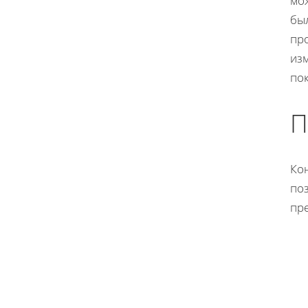
мо
бы
про
из
по
П
Ко
по
пр