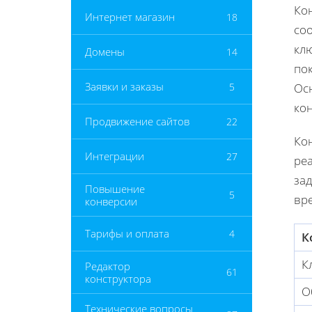
Кон
Интернет магазин
18
со
кл
Домены
14
по
Заявки и заказы
5
Ос
кон
Продвижение сайтов
22
Кон
Интеграции
27
ре
зад
Повышение
5
вре
конверсии
Тарифы и оплата
4
К
К
Редактор
61
конструктора
О
Технические вопросы