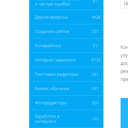
87
Ц
и частые ошибки
Другие вопросы
4428
Создание сайтов
237
Копирайтинг
51
Ко
ул
Интернет маркетинг
8732
до
рез
Текстовые редакторы
281
пре
Бизнес обучение
437
Фоторедакторы
505
Заработок в
125
интернете