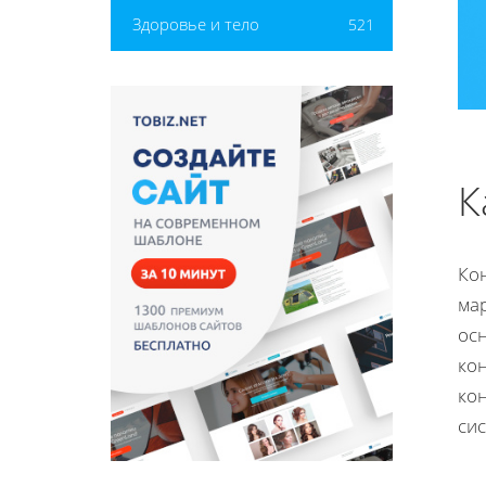
Здоровье и тело
521
К
Ко
ма
ос
ко
ко
сис