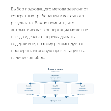
Выбор подходящего метода зависит от
конкретных требований и конечного
результата. Важно помнить, что
автоматическая конвертация может не
всегда идеально перекладывать
содержимое, поэтому рекомендуется
проверять итоговую презентацию на
наличие ошибок.
Конвертация
Первый этап
Подготовка
Проверка файла
Изображения
Онлайн
Спец ПО
Ручной
Быстро
Сохр. формат
Трудоёмко
Малые правки
Качество
Полный контроль
Онлайн
Спец ПО
Ручной
Проверить итог