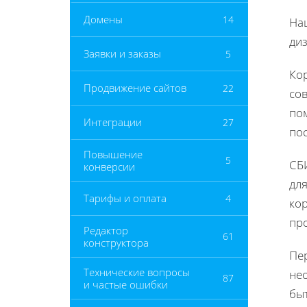
Домены
14
На
ди
Заявки и заказы
5
Ко
Продвижение сайтов
22
сов
по
Интеграции
27
по
Повышение
5
СБ
конверсии
дл
Тарифы и оплата
4
ко
пр
Редактор
61
конструктора
Пе
Технические вопросы
не
87
и частые ошибки
быт