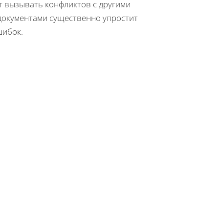
ет вызывать конфликтов с другими
 документами существенно упростит
шибок.