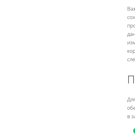
Ва
со
пр
дан
из
кор
сле
П
Для
обе
в 