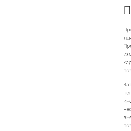
П
Пре
тщ
Пре
из
кор
по
Зат
по
инс
не
вн
поз