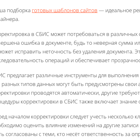
ша подборка
готовых шаблонов сайтов
— идеальное реш
зайнера.
рректировка в СБИС может потребоваться в различных с
ершена ошибка в документе, будь то неверная сумма и
может исправить неточность без удаления документа. Э
следовательность операций и обеспечивает прозрачнос
ИС предлагает различные инструменты для выполнения 
я разных типов данных могут быть предусмотрены свои
рректировки проводятся автоматически, другие требую
оцедуры корректировки в СБИС также включает знание 
ред началом корректировки следует учесть несколько к
обходимо оценить влияние изменений на другие записи
ь согласованы с теми, кто несёт ответственность за оп