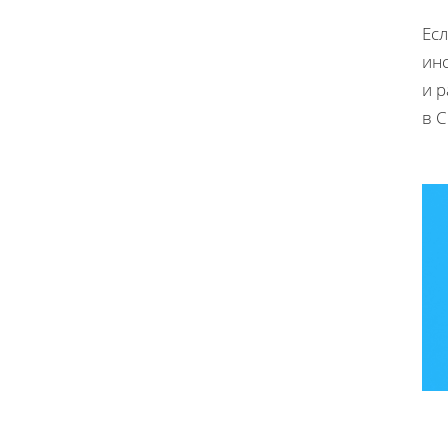
Есл
ин
и р
в 