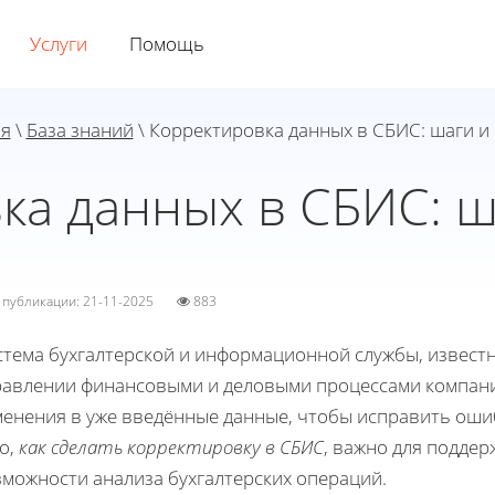
Услуги
Помощь
ая
\
База знаний
\ Корректировка данных в СБИС: шаги и
ка данных в СБИС: ш
а публикации: 21-11-2025
883
стема бухгалтерской и информационной службы, известн
равлении финансовыми и деловыми процессами компани
менения в уже введённые данные, чтобы исправить ош
о,
как сделать корректировку в СБИС
, важно для поддер
зможности анализа бухгалтерских операций.