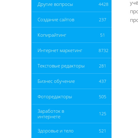
учё
Другие вопросы
4428
пр
пр
Создание сайтов
237
Копирайтинг
51
Интернет маркетинг
8732
Текстовые редакторы
281
Бизнес обучение
437
Фоторедакторы
505
Заработок в
125
интернете
Здоровье и тело
521