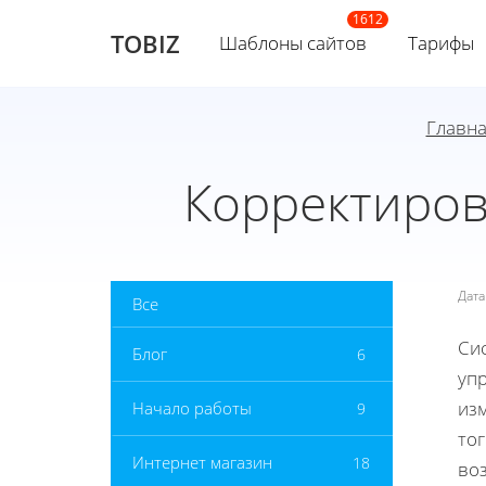
TOBIZ
Шаблоны сайтов
Тарифы
Главн
Корректиров
Дат
Все
Си
Блог
6
уп
из
Начало работы
9
тог
Интернет магазин
18
во