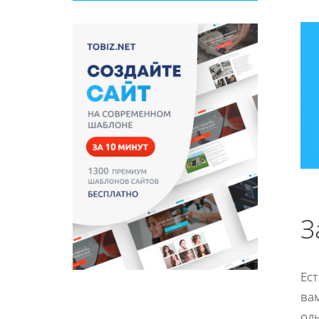
З
Ест
вам
од