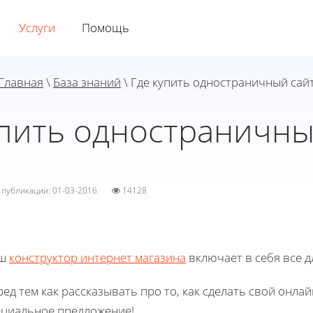
Услуги
Помощь
Главная
\
База знаний
\ Где купить одностраничный сай
упить одностраничны
а публикации: 01-03-2016
14128
ш
конструктор интернет магазина
включает в себя все д
ед тем как рассказывать про то, как сделать свой онлай
ециальное предложение!