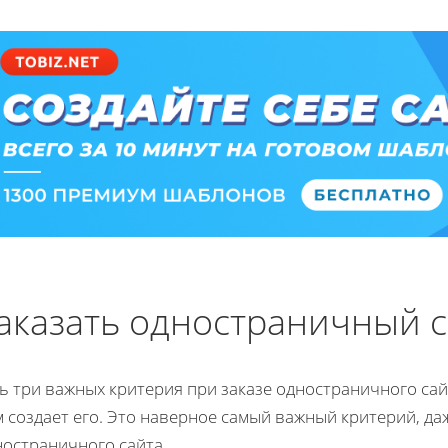
аказать одностраничный с
ь три важных критерия при заказе одностраничного сай
 создает его. Это наверное самый важный критерий, да
ностраничного сайта.