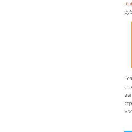
ша
руб
Есл
соз
вы
стр
ма