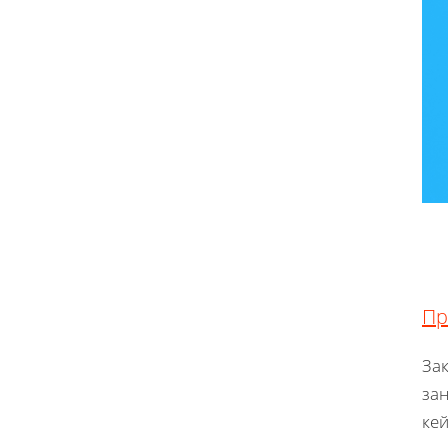
Пр
За
за
ке