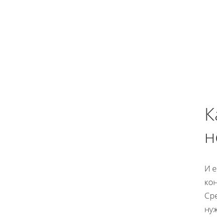
К
н
И е
кон
Сре
ну