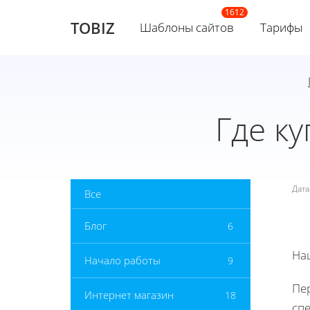
TOBIZ
Шаблоны сайтов
Тарифы
Где к
Дат
Все
Блог
6
На
Начало работы
9
Пер
Интернет магазин
18
сп