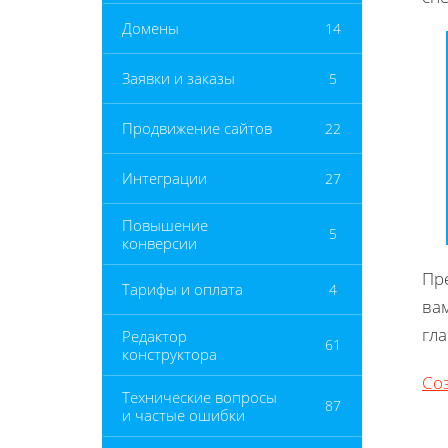
Домены
14
Заявки и заказы
5
Продвижение сайтов
22
Интеграции
27
Повышение
5
конверсии
Пре
Тарифы и оплата
4
ва
гла
Редактор
61
конструктора
Со
Технические вопросы
87
и частые ошибки