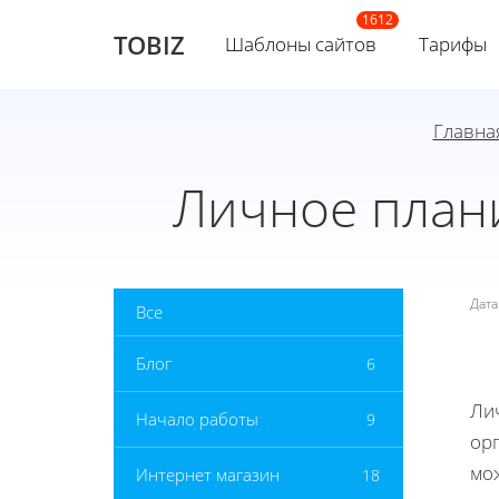
TOBIZ
Шаблоны сайтов
Тарифы
Главна
Личное план
Дат
Все
Блог
6
Ли
Начало работы
9
ор
мо
Интернет магазин
18