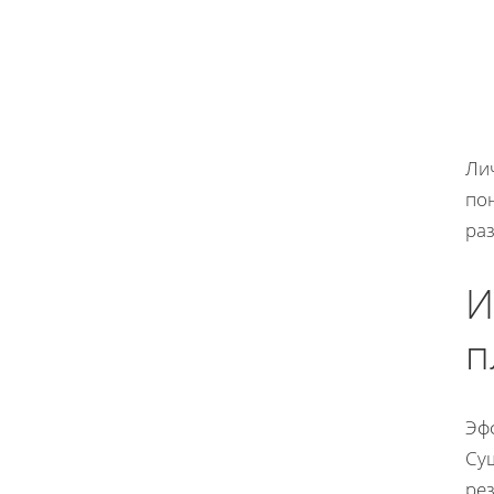
Ли
по
ра
И
п
Эф
Су
рез