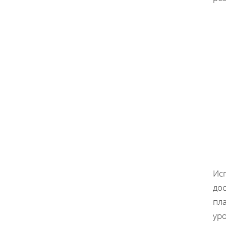
Ис
дос
пл
ур