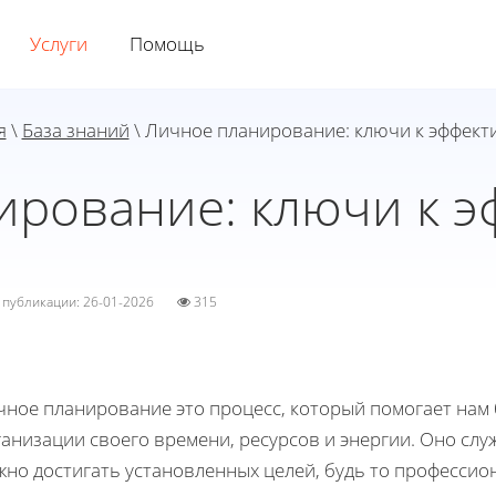
Услуги
Помощь
я
\
База знаний
\ Личное планирование: ключи к эффект
ирование: ключи к э
а публикации: 26-01-2026
315
чное планирование это процесс, который помогает нам 
ганизации своего времени, ресурсов и энергии. Оно сл
жно достигать установленных целей, будь то профессио