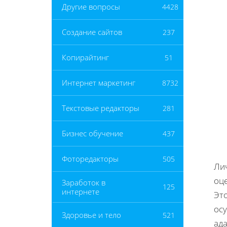
Другие вопросы
4428
Создание сайтов
237
Копирайтинг
51
Интернет маркетинг
8732
Текстовые редакторы
281
Бизнес обучение
437
Фоторедакторы
505
Ли
оце
Заработок в
125
интернете
Эт
осу
Здоровье и тело
521
ад