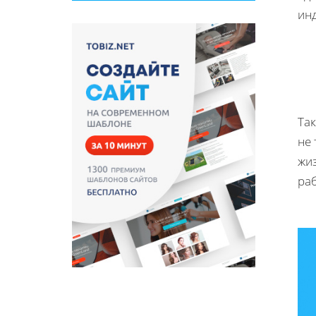
ин
Та
не
жиз
ра