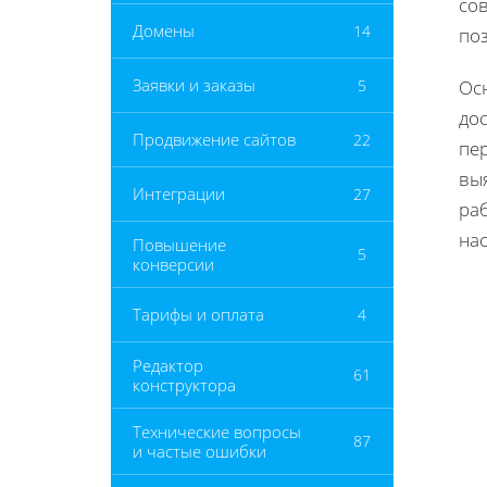
со
Домены
14
по
Заявки и заказы
5
Ос
дос
Продвижение сайтов
22
пе
вы
Интеграции
27
раб
нас
Повышение
5
конверсии
Тарифы и оплата
4
Редактор
61
конструктора
Технические вопросы
87
и частые ошибки