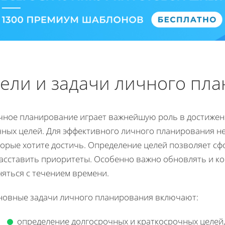
ели и задачи личного пл
чное планирование играет важнейшую роль в достижен
чных целей. Для эффективного личного планирования н
торые хотите достичь. Определение целей позволяет сф
асставить приоритеты. Особенно важно обновлять и кор
няться с течением времени.
новные задачи личного планирования включают:
определение долгосрочных и краткосрочных целей