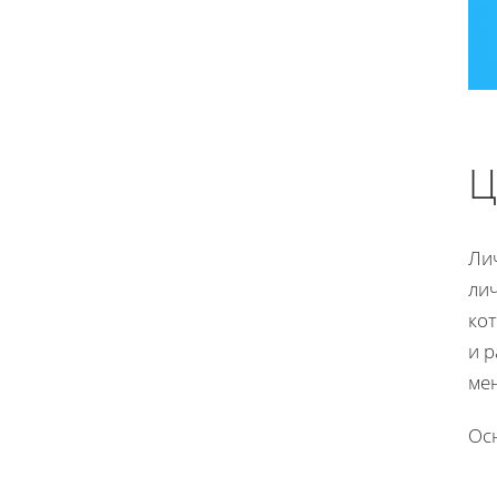
Ц
Ли
ли
ко
и р
ме
Ос