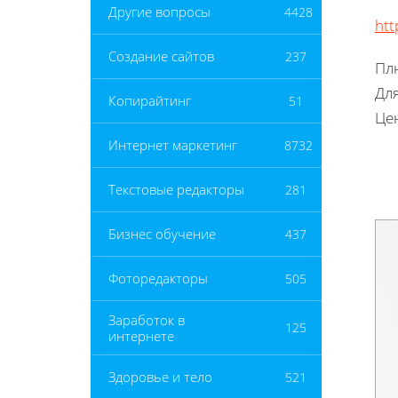
Другие вопросы
4428
htt
Создание сайтов
237
Плю
Для
Копирайтинг
51
Цен
Интернет маркетинг
8732
Текстовые редакторы
281
Бизнес обучение
437
Фоторедакторы
505
Заработок в
125
интернете
Здоровье и тело
521