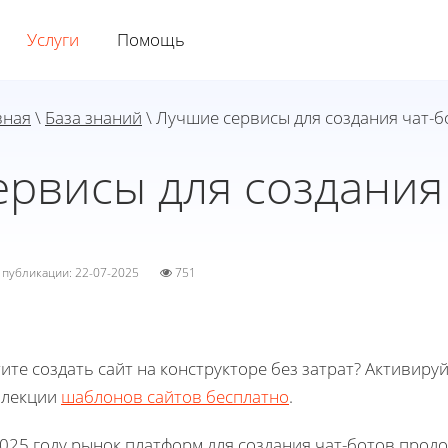
Услуги
Помощь
вная
\
База знаний
\ Лучшие сервисы для создания чат-б
рвисы для создания
а публикации: 22-07-2025
751
ите создать сайт на конструкторе без затрат? Активиру
ллекции
шаблонов сайтов бесплатно
.
2025 году рынок платформ для создания чат-ботов прод