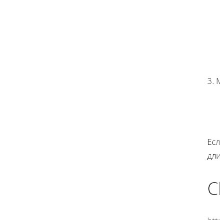
3.
Ес
дли
C