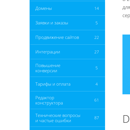
для
Домены
14
сер
Заявки и заказы
5
Продвижение сайтов
22
Интеграции
27
Повышение
5
конверсии
Тарифы и оплата
4
Редактор
61
конструктора
D
Технические вопросы
87
и частые ошибки