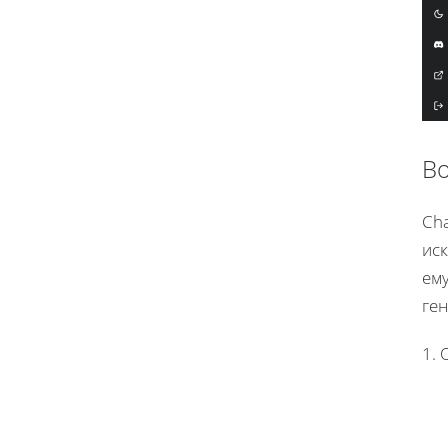
В
Cha
иск
ему
ге
1.