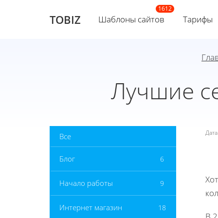
TOBIZ
Шаблоны сайтов
Тарифы
Гла
Лучшие се
Дат
Все
Блог
6
Хот
Начало работы
9
ко
Интернет магазин
18
В 