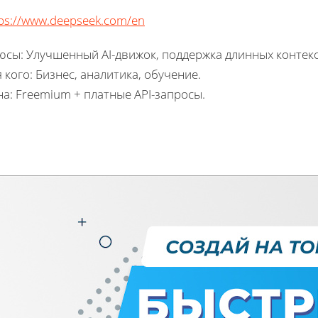
ps://www.deepseek.com/en
сы: Улучшенный AI-движок, поддержка длинных контекс
 кого: Бизнес, аналитика, обучение.
а: Freemium + платные API-запросы.