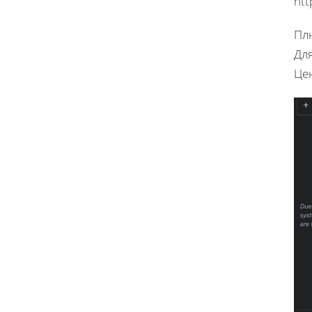
htt
Плю
Для
Цен