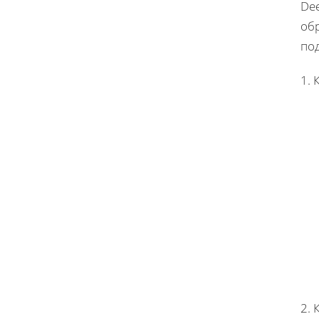
Dee
об
под
1.
2. 