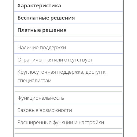
Характеристика
Бесплатные решения
Платные решения
Наличие поддержки
Ограниченная или отсутствует
Круглосуточная поддержка, доступ к
специалистам
Функциональность
Базовые возможности
Расширенные функции и настройки