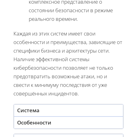
комплексное представление о
состоянии безопасности в режиме
реального времени.
Каждая из этих систем имеет свои
особенности и преимущества, зависящие от
специфики бизнеса и архитектуры сети.
Наличие эффективной системы
кибербезопасности позволяет не только
предотвратить возможные атаки, но и
свести к минимуму последствия от уже
совершённых инцидентов.
Система
Особенности