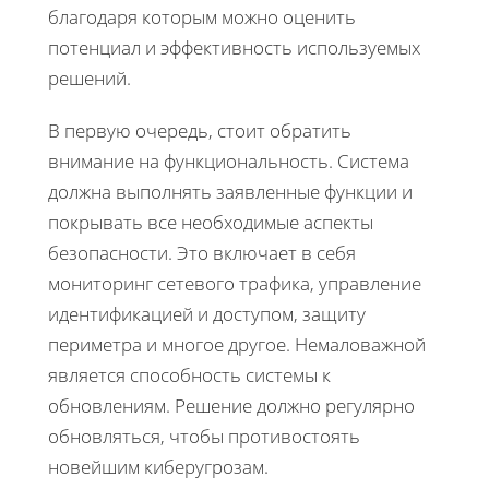
благодаря которым можно оценить
потенциал и эффективность используемых
решений.
В первую очередь, стоит обратить
внимание на функциональность. Система
должна выполнять заявленные функции и
покрывать все необходимые аспекты
безопасности. Это включает в себя
мониторинг сетевого трафика, управление
идентификацией и доступом, защиту
периметра и многое другое. Немаловажной
является способность системы к
обновлениям. Решение должно регулярно
обновляться, чтобы противостоять
новейшим киберугрозам.