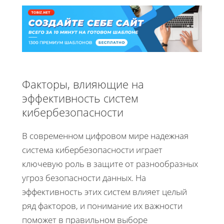
Факторы, влияющие на
эффективность систем
кибербезопасности
В современном цифровом мире надежная
система кибербезопасности играет
ключевую роль в защите от разнообразных
угроз безопасности данных. На
эффективность этих систем влияет целый
ряд факторов, и понимание их важности
поможет в правильном выборе