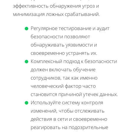
эффективность обнаружения угроз и
минимизация ложных срабатываний.
Регулярное тестирование и аудит
безопасности позволяют
обнаруживать уязвимости и
своевременно устранять их.
Комплексный подход к безопасности
должен включать обучение
сотрудников, так как именно
человеческий фактор часто
становится причиной утечек данных.
Используйте систему контроля
изменений, чтобы отслеживать
действия в сети и своевременно
реагировать на подозрительные