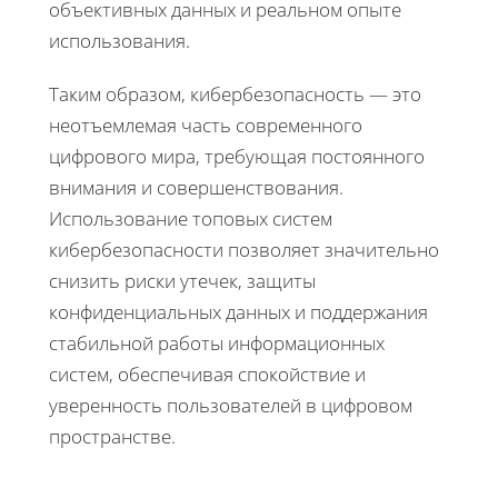
объективных данных и реальном опыте
использования.
Таким образом, кибербезопасность — это
неотъемлемая часть современного
цифрового мира, требующая постоянного
внимания и совершенствования.
Использование топовых систем
кибербезопасности позволяет значительно
снизить риски утечек, защиты
конфиденциальных данных и поддержания
стабильной работы информационных
систем, обеспечивая спокойствие и
уверенность пользователей в цифровом
пространстве.