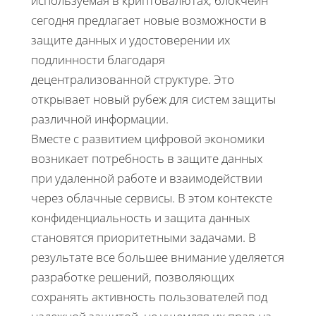
используемая в криптовалютах, блокчейн
сегодня предлагает новые возможности в
защите данных и удостоверении их
подлинности благодаря
децентрализованной структуре. Это
открывает новый рубеж для систем защиты
различной информации.
Вместе с развитием цифровой экономики
возникает потребность в защите данных
при удаленной работе и взаимодействии
через облачные сервисы. В этом контексте
конфиденциальность и защита данных
становятся приоритетными задачами. В
результате все большее внимание уделяется
разработке решений, позволяющих
сохранять активность пользователей под