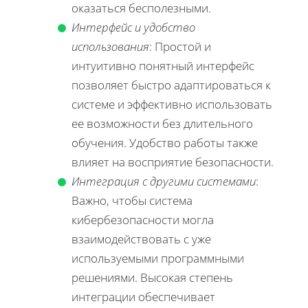
оказаться бесполезными.
Интерфейс и удобство
использования
: Простой и
интуитивно понятный интерфейс
позволяет быстро адаптироваться к
системе и эффективно использовать
ее возможности без длительного
обучения. Удобство работы также
влияет на восприятие безопасности.
Интеграция с другими системами
:
Важно, чтобы система
кибербезопасности могла
взаимодействовать с уже
используемыми программными
решениями. Высокая степень
интеграции обеспечивает