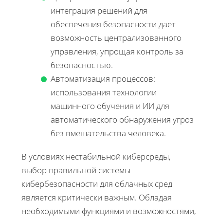
интеграция решений для
обеспечения безопасности дает
возможность централизованного
управления, упрощая контроль за
безопасностью.
Автоматизация процессов:
использования технологии
машинного обучения и ИИ для
автоматического обнаружения угроз
без вмешательства человека.
В условиях нестабильной киберсреды,
выбор правильной системы
кибербезопасности для облачных сред
является критически важным. Обладая
необходимыми функциями и возможностями,