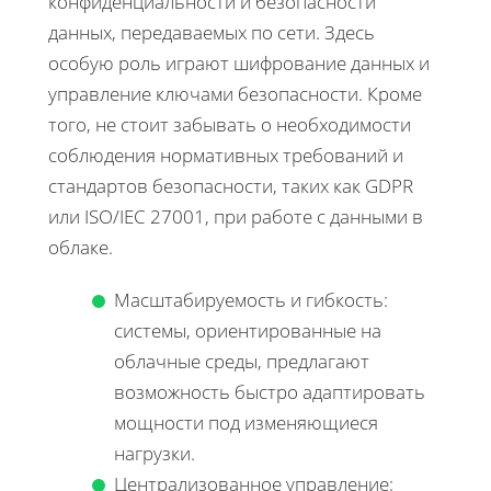
конфиденциальности и безопасности
данных, передаваемых по сети. Здесь
особую роль играют шифрование данных и
управление ключами безопасности. Кроме
того, не стоит забывать о необходимости
соблюдения нормативных требований и
стандартов безопасности, таких как GDPR
или ISO/IEC 27001, при работе с данными в
облаке.
Масштабируемость и гибкость:
системы, ориентированные на
облачные среды, предлагают
возможность быстро адаптировать
мощности под изменяющиеся
нагрузки.
Централизованное управление: