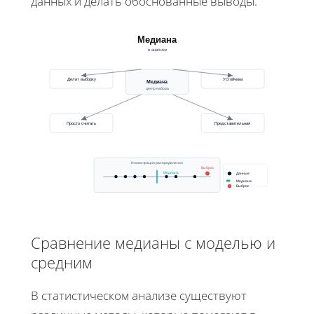
данных и делать обоснованные выводы.
Медиана
в анализе
Делит выборку
Устойчива
Медиана
центр набора
Просто считать
Представительная
Иллюстрация распределения
Выброс
Медиана
Данные
Медиана
Выброс
Сравнение медианы с моделью и
средним
В статистическом анализе существуют