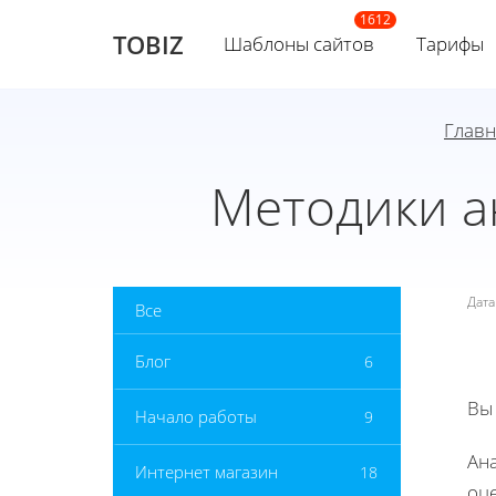
TOBIZ
Шаблоны сайтов
Тарифы
Главн
Методики а
Дат
Все
Блог
6
Вы
Начало работы
9
Ан
Интернет магазин
18
оц