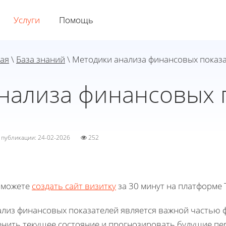
Услуги
Помощь
ая
\
База знаний
\ Методики анализа финансовых показ
нализа финансовых 
а публикации: 24-02-2026
252
 можете
создать сайт визитку
за 30 минут на платформе T
ализ финансовых показателей является важной частью 
енить текущее состояние и прогнозировать будущие пе