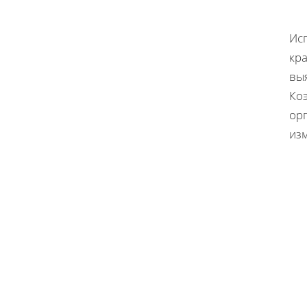
Ис
кр
вы
Ко
ор
из