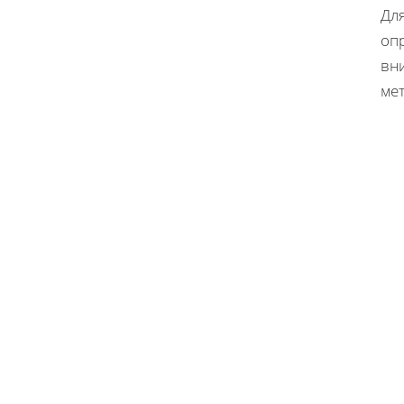
Дл
оп
вн
мет