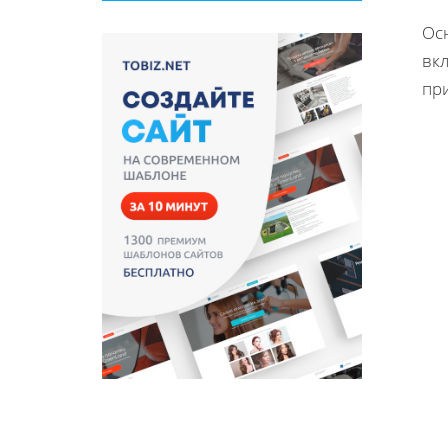
Ос
вк
пр