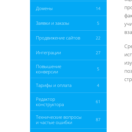
пр
Домены
14
фа
Заявки и заказы
5
учи
вза
Продвижение сайтов
22
Ср
Интеграции
27
ис
из
Повышение
5
по
конверсии
стр
Тарифы и оплата
4
Редактор
61
конструктора
Технические вопросы
87
и частые ошибки