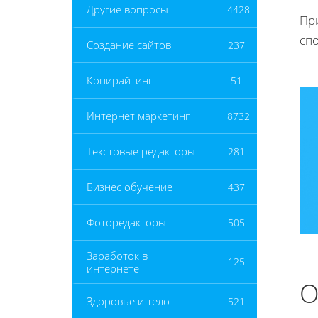
Другие вопросы
4428
Пр
сп
Создание сайтов
237
Копирайтинг
51
Интернет маркетинг
8732
Текстовые редакторы
281
Бизнес обучение
437
Фоторедакторы
505
Заработок в
125
интернете
О
Здоровье и тело
521