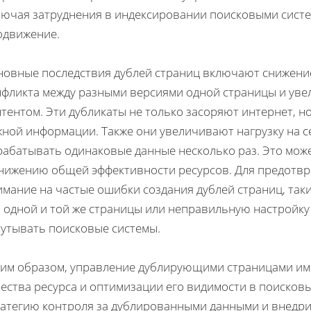
лючая затруднения в индексировании поисковыми систе
одвижение.
новные последствия дублей страниц включают снижение
нфликта между разными версиями одной страницы и уве
тентом. Эти дубликаты не только засоряют интернет, 
жной информации. Также они увеличивают нагрузку на 
рабатывать одинаковые данные несколько раз. Это може
снижению общей эффективности ресурсов. Для предотв
мание на частые ошибки создания дублей страниц, так
 одной и той же страницы или неправильную настройку
путывать поисковые системы.
ким образом, управление дублирующими страницами им
ества ресурса и оптимизации его видимости в поисков
ратегию контроля за дублированными данными и внедрит