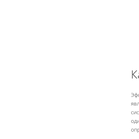
К
Эф
явл
си
оди
оп