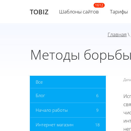
TOBIZ
Шаблоны сайтов
Тарифы
Главная
\
Методы борьбы
Дат
Все
Блог
6
Ис
свя
Начало работы
9
чис
ин
Интернет магазин
18
не