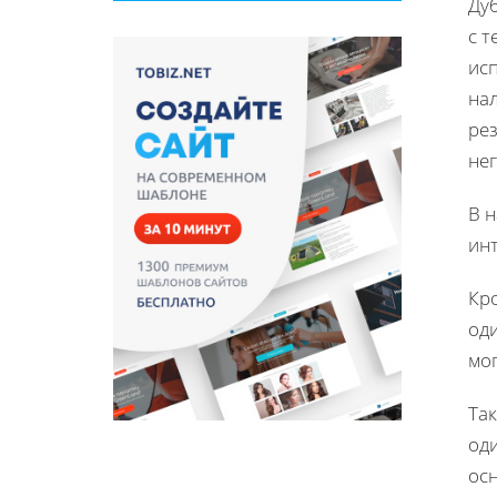
Ду
с т
исп
на
рез
нег
В 
инт
Кр
од
мог
Та
од
осн