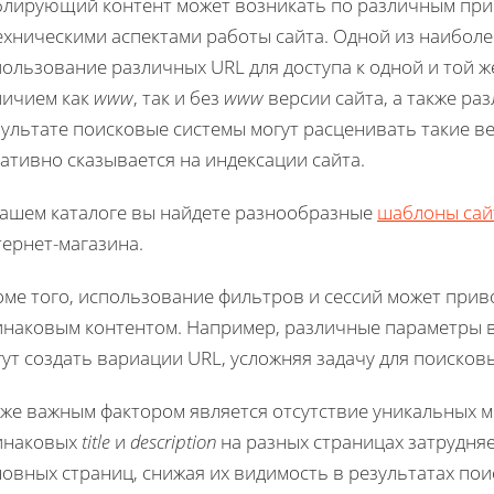
блирующий контент может возникать по различным при
ехническими аспектами работы сайта. Одной из наибол
ользование различных URL для доступа к одной и той ж
личием как
www
, так и без
www
версии сайта, а также р
ультате поисковые системы могут расценивать такие ве
ативно сказывается на индексации сайта.
нашем каталоге вы найдете разнообразные
шаблоны сай
ернет-магазина.
оме того, использование фильтров и сессий может прив
инаковым контентом. Например, различные параметры в 
ут создать вариации URL, усложняя задачу для поисковы
кже важным фактором является отсутствие уникальных м
инаковых
title
и
description
на разных страницах затрудня
овных страниц, снижая их видимость в результатах пои