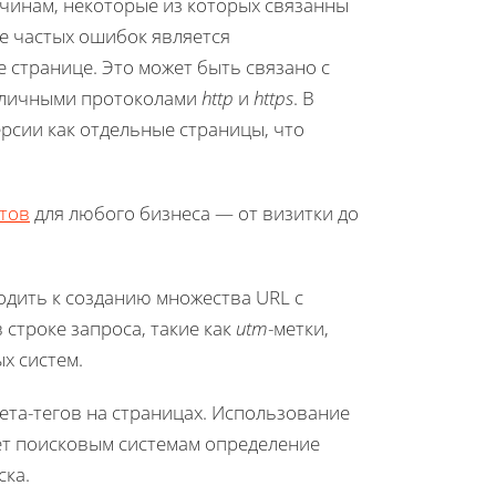
чинам, некоторые из которых связанны
ее частых ошибок является
е странице. Это может быть связано с
азличными протоколами
http
и
https
. В
рсии как отдельные страницы, что
тов
для любого бизнеса — от визитки до
одить к созданию множества URL с
строке запроса, такие как
utm
-метки,
х систем.
ета-тегов на страницах. Использование
ет поисковым системам определение
ска.