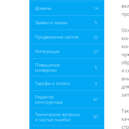
вк
Домены
14
пр
Заявки и заказы
5
Ос
Продвижение сайтов
22
ко
кон
Интеграции
27
ну
об
Повышение
5
конверсии
и 
вни
Тарифы и оплата
4
для
за
Редактор
61
конструктора
Та
Технические вопросы
87
кач
и частые ошибки
ст