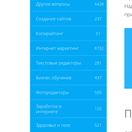
Другие вопросы
4428
На
пр
Создание сайтов
237
Копирайтинг
51
Интернет маркетинг
8732
Текстовые редакторы
281
Бизнес обучение
437
Фоторедакторы
505
Заработок в
125
П
интернете
Здоровье и тело
521