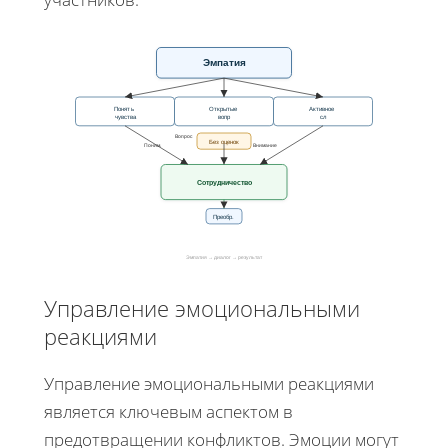
Эмпатия
Понять
Открытые
Активное
чувства
вопр
сл
Вопрос
Без оценок
Поним.
Внимание
Сотрудничество
Преобр.
Эмпатия → диалог → результат
Управление эмоциональными
реакциями
Управление эмоциональными реакциями
является ключевым аспектом в
предотвращении конфликтов. Эмоции могут