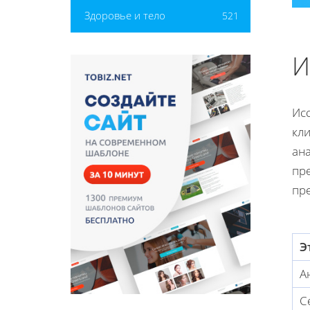
Здоровье и тело
521
И
Исс
кл
ан
пр
пре
Э
А
С