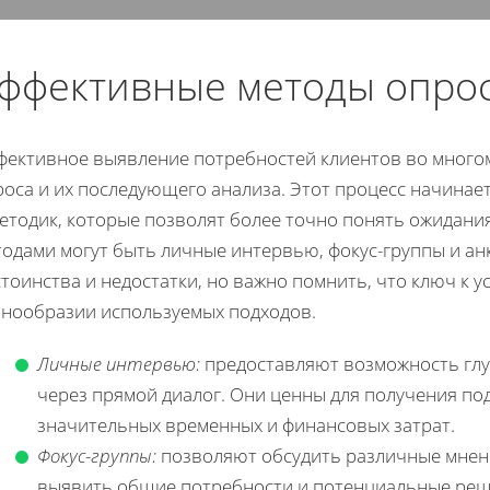
ффективные методы опрос
фективное выявление потребностей клиентов во многом
роса и их последующего анализа. Этот процесс начинае
методик, которые позволят более точно понять ожидани
одами могут быть личные интервью, фокус-группы и анк
тоинства и недостатки, но важно помнить, что ключ к 
знообразии используемых подходов.
Личные интервью:
предоставляют возможность глу
через прямой диалог. Они ценны для получения п
значительных временных и финансовых затрат.
Фокус-группы:
позволяют обсудить различные мнени
выявить общие потребности и потенциальные реш