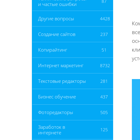
87
и частые ошибки
Другие вопросы
4428
Ко
все
Создание сайтов
237
осн
кли
Копирайтинг
51
ус
Интернет маркетинг
8732
Текстовые редакторы
281
Бизнес обучение
437
Фоторедакторы
505
Заработок в
125
интернете