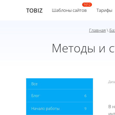
TOBIZ
Шаблоны сайтов
Тарифы
Главная
\
Ба
Методы и с
Дат
Все
Блог
6
В 
Начало работы
9
инт