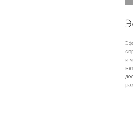
Э
Эф
оп
и 
мет
дос
ра