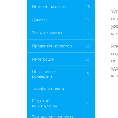
Интернет магазин
18
Ус
пот
Домены
14
ур
Заявки и заказы
5
как
Иг
Продвижение сайтов
22
на 
Интеграции
27
но
уд
Повышение
5
кач
конверсии
Тарифы и оплата
4
Редактор
61
конструктора
Технические вопросы