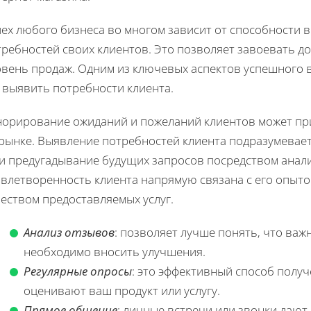
пех любого бизнеса во многом зависит от способности 
ребностей своих клиентов. Это позволяет завоевать д
овень продаж. Одним из ключевых аспектов успешного 
 выявить потребности клиента.
норирование ожиданий и пожеланий клиентов может при
рынке. Выявление потребностей клиента подразумевает
 и предугадывание будущих запросов посредством анали
овлетворенность клиента напрямую связана с его опыто
еством предоставляемых услуг.
Анализ отзывов
: позволяет лучше понять, что важн
необходимо вносить улучшения.
Регулярные опросы
: это эффективный способ получ
оценивают ваш продукт или услугу.
Прямое общение
: личные встречи или звонки дают