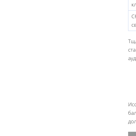
к
С
с
Тщ
ст
ау
Исс
бал
до