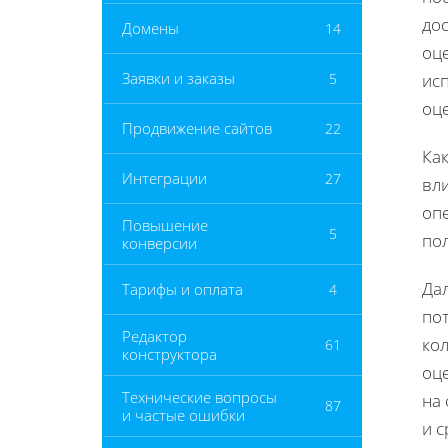
дос
Домены
14
оце
Заявки и заказы
5
ис
оце
Продвижение сайтов
22
Ка
Интеграции
27
вли
оп
Повышение
5
по
конверсии
Дал
Тарифы и оплата
4
по
Редактор
ко
61
конструктора
оц
Технические вопросы
на
87
и частые ошибки
и 