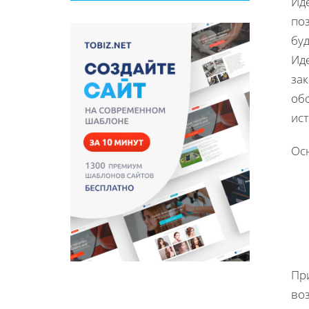
Ид
по
бу
Иде
за
об
ис
Ос
Пр
во