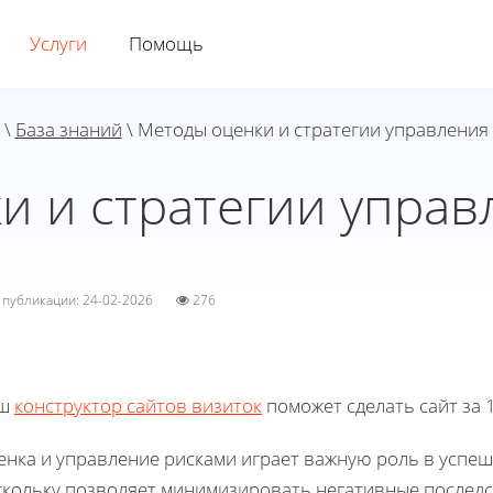
Услуги
Помощь
\
База знаний
\ Методы оценки и стратегии управления
и и стратегии управ
а публикации: 24-02-2026
276
ш
конструктор сайтов визиток
поможет сделать сайт за 1
енка и управление рисками играет важную роль в успе
скольку позволяет минимизировать негативные последс