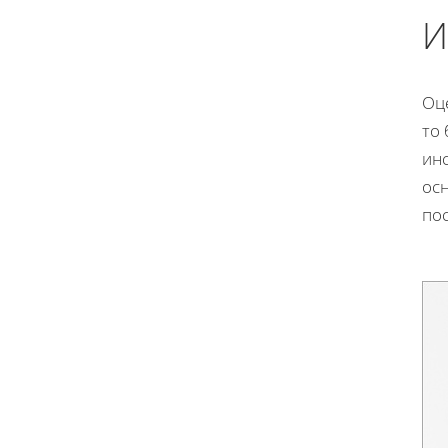
И
Оц
то 
ин
осн
по