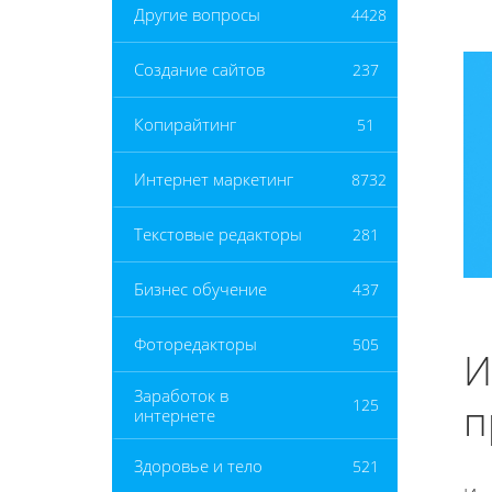
Другие вопросы
4428
Создание сайтов
237
Копирайтинг
51
Интернет маркетинг
8732
Текстовые редакторы
281
Бизнес обучение
437
Фоторедакторы
505
И
Заработок в
п
125
интернете
Здоровье и тело
521