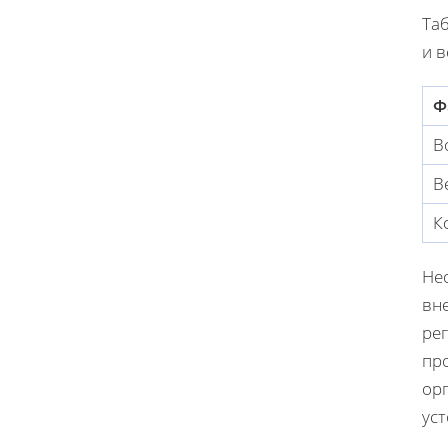
Та
и в
Ф
В
В
К
Нео
вн
рег
пр
ор
ус