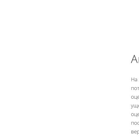
А
На
пот
оц
ущ
оце
по
вер