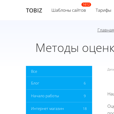
TOBIZ
Шаблоны сайтов
Тарифы
Главная
Методы оценк
Дат
Все
Блог
6
На
Начало работы
9
Оц
Интернет магазин
18
по