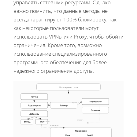
управлять сетевыми ресурсами. Однако
важно помнить, что данные методы не
всегда гарантируют 100% блокировку, так
как некоторые пользователи могут
использовать VPNы или Proxy, чтобы обойти
ограничения. Кроме того, возможно
использование специализированного
программного обеспечения для более
надежного ограничения доступа.
Блокировка сети
Роутер
По устройству
тайминг
Родконтроль
Таймер
По времени
Добавить
огранич.
список
дискорд
ютуб
возможен
Ограничения
Обход
СпецПО