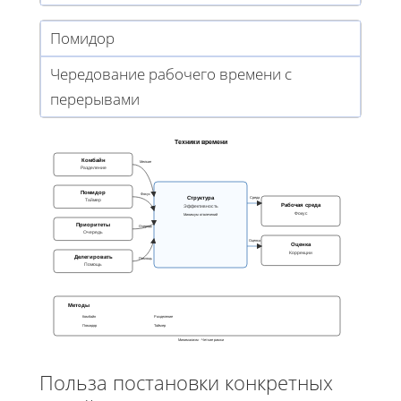
Помидор
Чередование рабочего времени с
перерывами
Техники времени
Комбайн
Мелкие
Разделение
Помидор
Фокус
Структура
Среда
Таймер
Рабочая среда
Эффективность
Фокус
Минимум отвлечений
Приоритеты
Очередь
Очередь
Оценка
Оценка
Коррекции
Делегировать
Помощь
Помощь
Методы
Комбайн
Разделение
Помидор
Таймер
Минимализм · Четкие рамки
Польза постановки конкретных