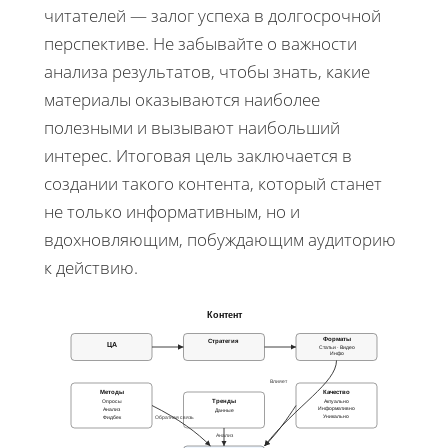
читателей — залог успеха в долгосрочной
перспективе. Не забывайте о важности
анализа результатов, чтобы знать, какие
материалы оказываются наиболее
полезными и вызывают наибольший
интерес. Итоговая цель заключается в
создании такого контента, который станет
не только информативным, но и
вдохновляющим, побуждающим аудиторию
к действию.
Контент
Форматы
Стратегия
ЦА
Статьи · Видео
Инфо
Влияет
Методы
Качество
Тренды
Опросы
Актуально
Информативно
Анализ
Данные
Уникально
Фидбек
Обратная связь
Анализ