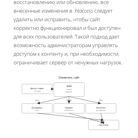
восстановлению или обновлению, все
внесенные изменения в
.htaccess
следует
удалить или исправить, чтобы сайт
корректно функционировал и был доступен
для всех пользователей. Такой подход дает
возможность администраторам управлять
доступом к контенту и, при необходимости,
ограничивает сервер от ненужных нагрузок.
Отключить сайт
Файл
Доступ к корню
создать
FTP / SSH
изменить
Deny
Rewrite
Allow
Блокировать
Редирект
Исключить
Deny
maintenance
для админов
Снять блок