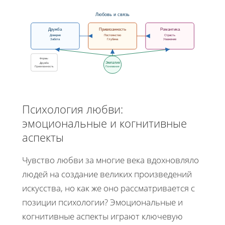
Любовь и связь
Дружба
Привязанность
Романтика
Доверие
Постоянство
Страсть
Забота
Глубина
Уважение
Формы
Эмпатия
Дружба
Привязанность
Понимание
Психология любви:
эмоциональные и когнитивные
аспекты
Чувство любви за многие века вдохновляло
людей на создание великих произведений
искусства, но как же оно рассматривается с
позиции психологии? Эмоциональные и
когнитивные аспекты играют ключевую