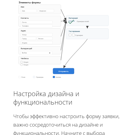
Элементы формы
Имя
Имя
Фамилия
Валидация
Контакты
Проверка полей
Почта
Телефон
Адрес
Тестирование
Улица
Сценарии
Город
Регион
Индекс
Выпадающий
Выбор
Чекбоксы
Опция
Опция
Отправить
Поле
Проверка
Кнопка
Настройка дизайна и
функциональности
Чтобы эффективно настроить форму заявки,
важно сосредоточиться на дизайне и
функциональности. Начните с выбора