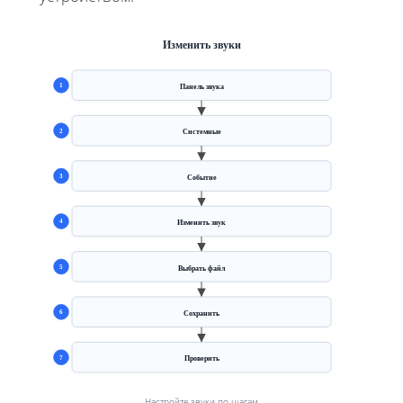
Изменить звуки
1
Панель звука
2
Системные
3
Событие
4
Изменить звук
5
Выбрать файл
6
Сохранить
7
Проверить
Настройте звуки по шагам