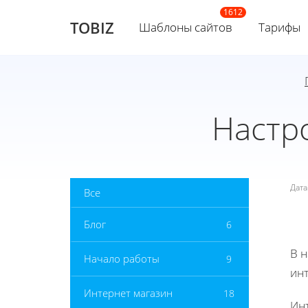
TOBIZ
Шаблоны сайтов
Тарифы
Настр
Дат
Все
Блог
6
В 
Начало работы
9
инт
Интернет магазин
18
Ин