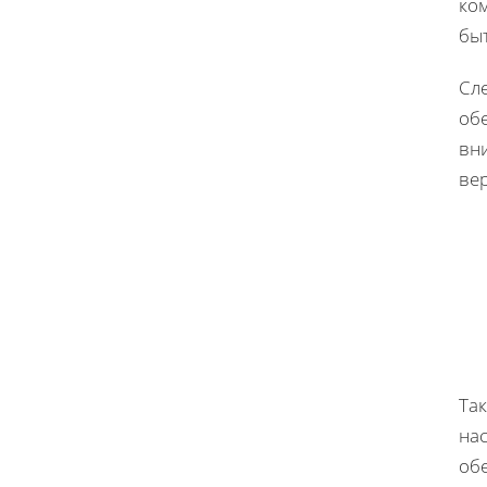
ко
бы
Сл
об
вн
ве
Та
на
об