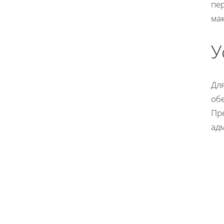
пе
ма
У
Дл
об
Пре
ад