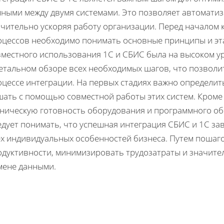
нными между двумя системами. Это позволяет автоматиз
ачительно ускоряя работу организации. Перед началом
оцессов необходимо понимать основные принципы и эт
вместного использования 1С и СБИС была на высоком ур
детальном обзоре всех необходимых шагов, что позволи
цессе интеграции. На первых стадиях важно определить
шать с помощью совместной работы этих систем. Кроме
хническую готовность оборудования и программного об
дует понимать, что успешная интеграция СБИС и 1С за
ех индивидуальных особенностей бизнеса. Путем пошаг
одуктивности, минимизировать трудозатраты и значите
мене данными.