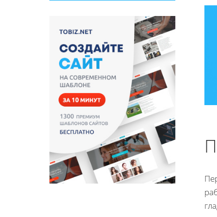
П
Пе
ра
гл