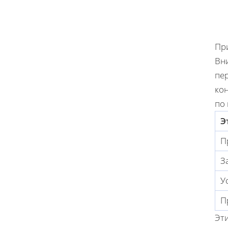
Пр
Вни
пер
кон
по 
Э
П
З
У
П
Эти