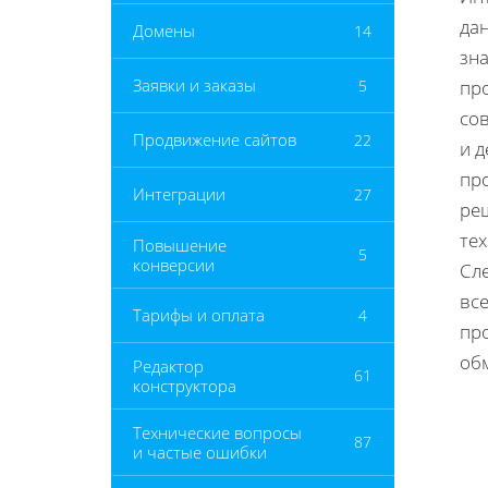
да
Домены
14
зн
Заявки и заказы
5
пр
со
Продвижение сайтов
22
и 
про
Интеграции
27
ре
те
Повышение
5
конверсии
Сле
вс
Тарифы и оплата
4
пр
об
Редактор
61
конструктора
Технические вопросы
87
и частые ошибки