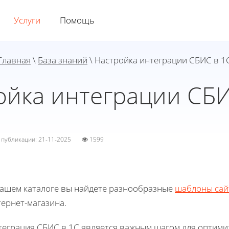
Услуги
Помощь
Главная
\
База знаний
\ Настройка интеграции СБИС в 1
ойка интеграции СБИ
а публикации: 21-11-2025
1599
нашем каталоге вы найдете разнообразные
шаблоны сай
ернет-магазина.
теграция СБИС в 1С является важным шагом для оптими