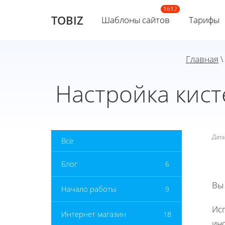
TOBIZ
Шаблоны сайтов
Тарифы
Главная
Настройка кист
Дат
Все
Блог
6
Вы
Начало работы
9
Исп
Интернет магазин
18
инс