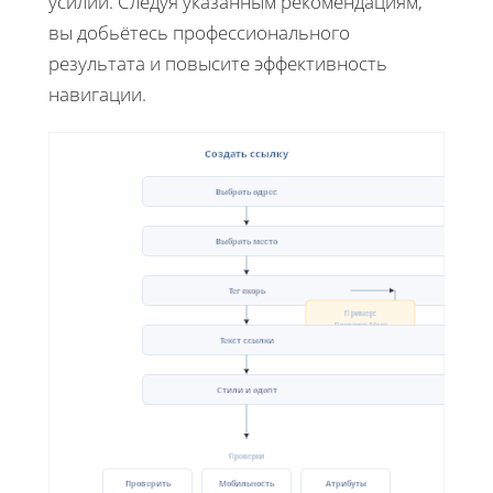
усилий. Следуя указанным рекомендациям,
вы добьётесь профессионального
результата и повысите эффективность
навигации.
Создать ссылку
Выбрать адрес
Выбрать место
Тег якорь
Пример:
Посетите Макс
Текст ссылки
Стили и адапт
Проверки
Проверить
Мобильность
Атрибуты