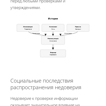
перед любыми проверками и
утверждениями.
История
Инквизиция
Колонизм
Пресса
Подавление
Ложь
Сенсации
Пропаганда
Искажение
Манипуляции
Искажение
Барьер
Недоверие
Социальные последствия
распространения недоверия
Недоверие к проверке информации
оказывает значительное влияние на