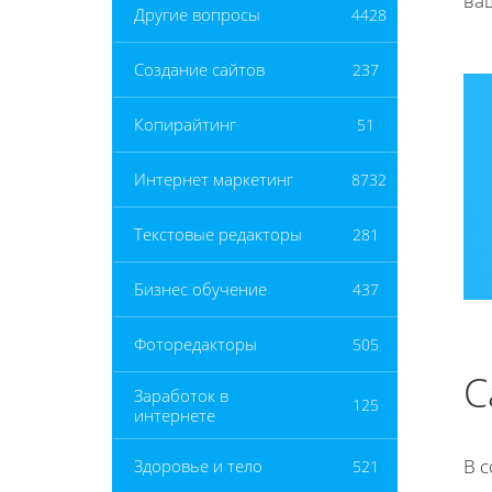
ва
Другие вопросы
4428
Создание сайтов
237
Копирайтинг
51
Интернет маркетинг
8732
Текстовые редакторы
281
Бизнес обучение
437
Фоторедакторы
505
С
Заработок в
125
интернете
В 
Здоровье и тело
521