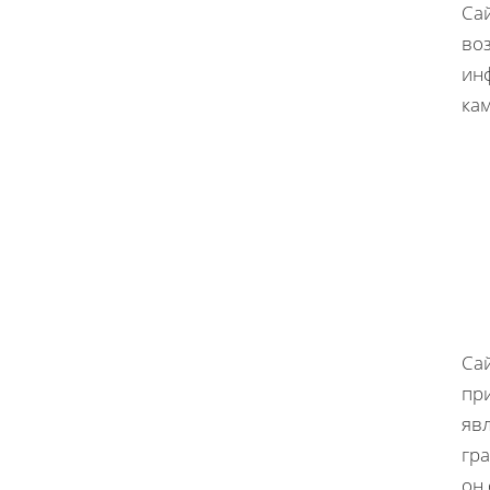
Сай
во
ин
ка
Са
пр
явл
гр
он