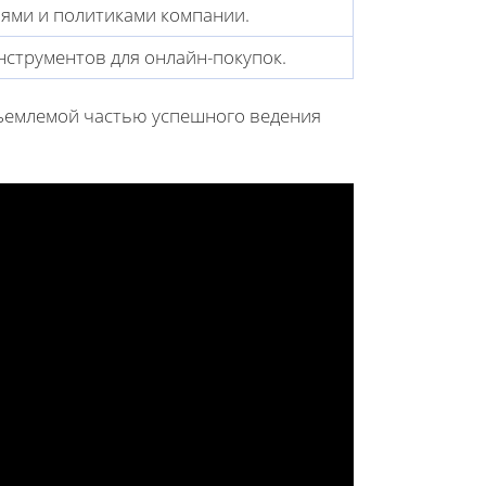
лями и политиками компании.
нструментов для онлайн-покупок.
отъемлемой частью успешного ведения