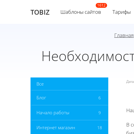
TOBIZ
Шаблоны сайтов
Тарифы
Главная
Необходимост
Дат
Все
Блог
6
На
Начало работы
9
В 
Интернет магазин
18
би