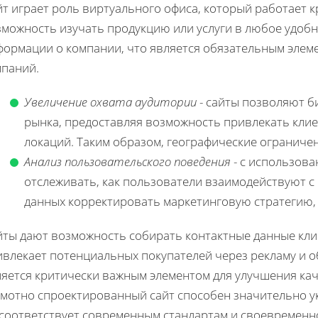
т играет роль виртуального офиса, который работает к
зможность изучать продукцию или услуги в любое удобн
формации о компании, что является обязательным эле
мпаний.
Увеличение охвата аудитории
- сайты позволяют б
рынка, предоставляя возможность привлекать клие
локаций. Таким образом, географические ограниче
Анализ пользовательского поведения
- с использов
отслеживать, как пользователи взаимодействуют с 
данных корректировать маркетинговую стратегию, 
йты дают возможность собирать контактные данные кли
ивлекает потенциальных покупателей через рекламу и о
яется критически важным элементом для улучшения кач
амотно спроектированный сайт способен значительно ук
 соответствует современным стандартам и своевременн