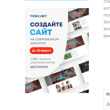
ста
кот
по
бол
ви
ры
П
Д