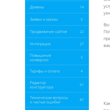
усл
Домены
14
узн
Заявки и заказы
5
Во
По
Продвижение сайтов
22
пре
Интеграции
27
вам
Повышение
5
конверсии
Тарифы и оплата
4
Редактор
61
конструктора
Технические вопросы
87
и частые ошибки
Как