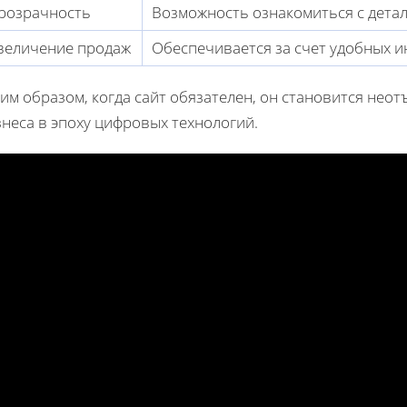
розрачность
Возможность ознакомиться с дета
величение продаж
Обеспечивается за счет удобных и
им образом, когда сайт обязателен, он становится не
неса в эпоху цифровых технологий.