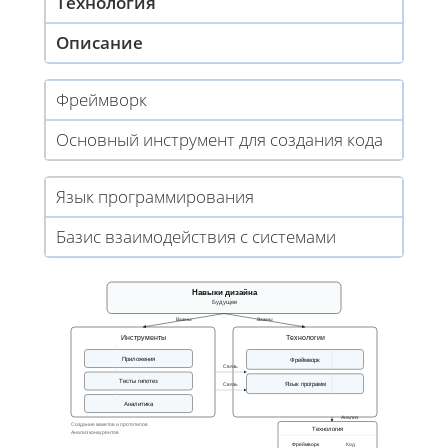
Технология
Описание
Фреймворк
Основный инструмент для создания кода
Язык программирования
Базис взаимодействия с системами
Навыки дизайна
Будущее
Важны
Важны
Инструменты
Технологии
Приложения
Фреймворк
Связь
Тесты гипотез
Язык программ
Связь
Аналитика
Анализ
Создание макетов и прототипов
Технология
Анализ конкурентов
Фреймворк
Код