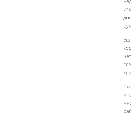
не
из
до
рук
Ещ
кор
чет
сле
кр
Сл
инв
мн
ра