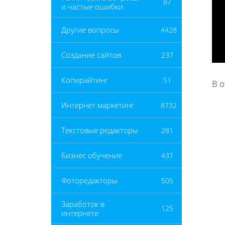
87
и частые ошибки
Другие вопросы
4428
Создание сайтов
237
Копирайтинг
51
В 
Интернет маркетинг
8732
Текстовые редакторы
281
Бизнес обучение
437
Фоторедакторы
505
Заработок в
125
интернете