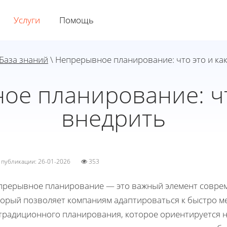
Услуги
Помощь
База знаний
\ Непрерывное планирование: что это и ка
е планирование: чт
внедрить
а публикации: 26-01-2026
353
прерывное планирование — это важный элемент соврем
торый позволяет компаниям адаптироваться к быстро м
 традиционного планирования, которое ориентируется 