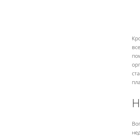
Кр
вс
по
ор
ст
пл
Н
Во
не