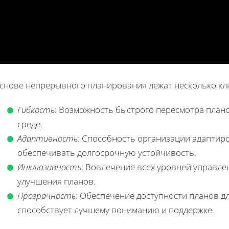
основе непрерывного планирования лежат несколько к
Гибкость
: Возможность быстрого пересмотра план
среде.
Адаптивность
: Способность организации адаптир
обеспечивать долгосрочную устойчивость.
Инклюзивность
: Вовлечение всех уровней управле
улучшения планов.
Прозрачность
: Обеспечение доступности планов дл
способствует лучшему пониманию и поддержке.