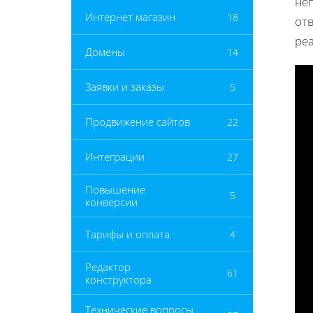
не
Интернет магазин
18
отв
реа
Домены
14
Заявки и заказы
5
Продвижение сайтов
22
Интеграции
27
Повышение
5
конверсии
Тарифы и оплата
4
Редактор
61
конструктора
Технические вопросы