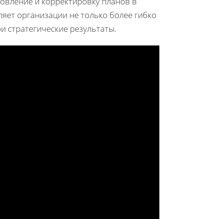
овление и корректировку планов в
ляет организации не только более гибко
и стратегические результаты.