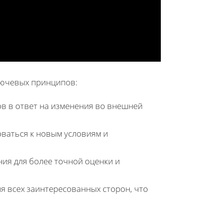
лючевых принципов:
ов в ответ на изменения во внешней
оваться к новым условиям и
ния для более точной оценки и
я всех заинтересованных сторон, что