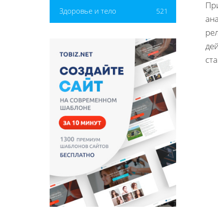
Пр
Здоровье и тело
521
ан
ре
де
ст