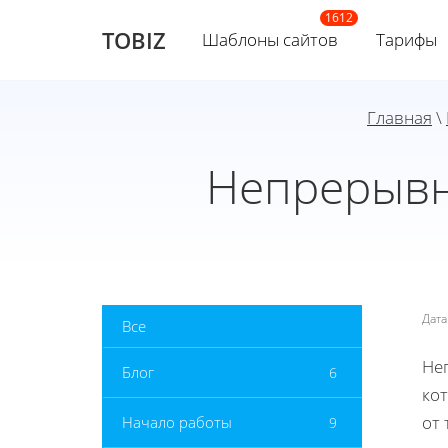
TOBIZ
Шаблоны сайтов
Тарифы
Главная
\
Непрерывно
Дат
Все
Не
Блог
6
ко
от
Начало работы
9