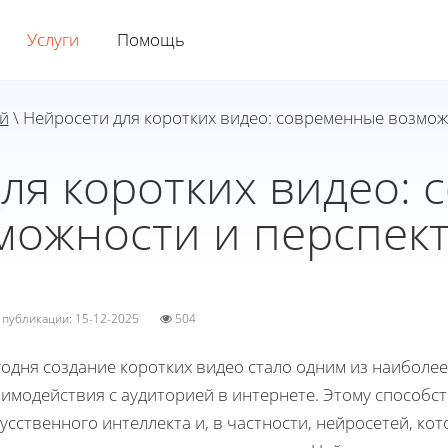
Услуги
Помощь
й
\ Нейросети для коротких видео: современные возмо
ля коротких видео:
можности и перспек
а публикации: 15-12-2025
504
годня создание коротких видео стало одним из наибол
имодействия с аудиторией в интернете. Этому способс
усственного интеллекта и, в частности, нейросетей, к