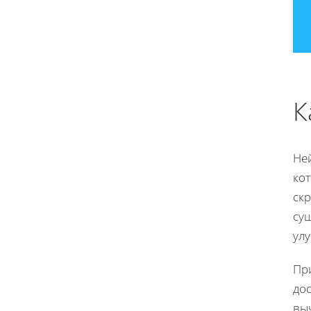
К
Ней
ко
ск
су
ул
При
до
вы