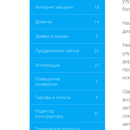
ул
Интернет магазин
18
бо
Домены
14
На
ди
Заявки и заказы
5
Не
Продвижение сайтов
22
ул
до
Интеграции
27
пр
иск
Повышение
5
конверсии
Одн
Тарифы и оплата
4
воз
ав
Редактор
61
сок
конструктора
ав
Технические вопросы