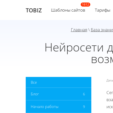
TOBIZ
Шаблоны сайтов
Тарифы
Главная
\
База знани
Нейросети д
воз
Дат
Все
Се
Блог
6
вза
иск
Начало работы
9