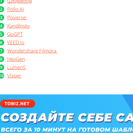
Шедеврум
Pollo AI
Pixverse
Kandinsky
GoGPT
VEED.io
Wondershare Filmora
HeyGen
Lumen5
Visper