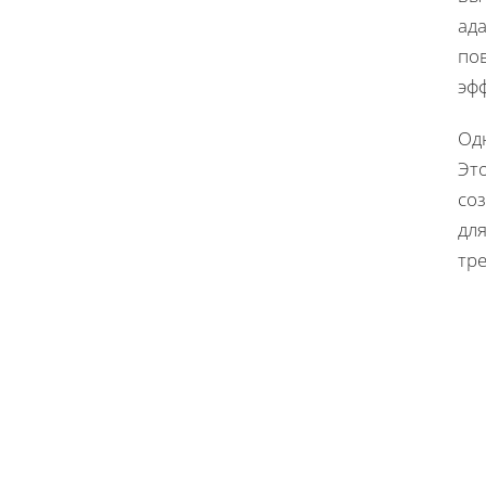
ад
по
эф
Од
Это
со
дл
тр