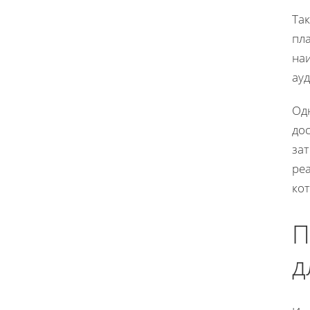
Так
пл
на
ау
Од
до
зат
ре
кот
П
д