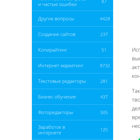
87
и частые ошибки
Другие вопросы
4428
Создание сайтов
237
Исп
Копирайтинг
51
вы
Интернет маркетинг
8732
акт
ко
Текстовые редакторы
281
Так
Бизнес обучение
437
тво
дел
Фоторедакторы
505
вр
нес
Заработок в
125
интернете