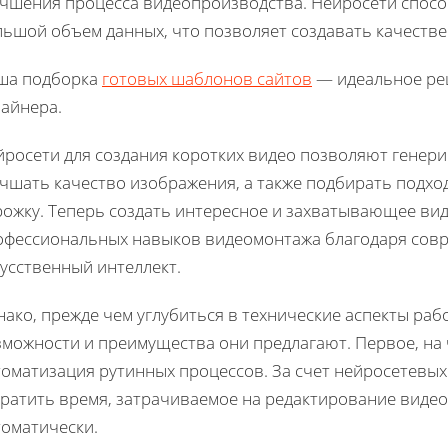
учшения процесса видеопроизводства. Нейросети спос
льшой объем данных, что позволяет создавать качестве
ша подборка
готовых шаблонов сайтов
— идеальное реш
зайнера.
йросети для создания коротких видео позволяют генер
учшать качество изображения, а также подбирать подх
рожку. Теперь создать интересное и захватывающее вид
офессиональных навыков видеомонтажа благодаря сов
усственный интеллект.
ако, прежде чем углубиться в технические аспекты раб
можности и преимущества они предлагают. Первое, на 
томатизация рутинных процессов. За счет нейросетевы
ратить время, затрачиваемое на редактирование видео
томатически.