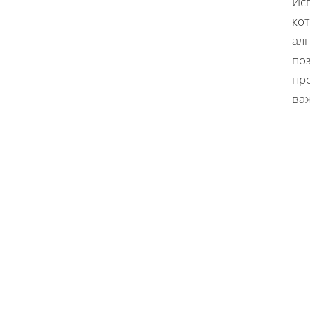
Ис
ко
ал
по
пр
ва