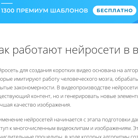
ак работают нейросети в 
росеть для создания коротких видео основана на алгор
торые имитируют работу человеческого мозга, обрабат
рытые закономерности. В видеопроизводстве нейросети
ществующий контент, но и генерировать новые элемент
учшая качество изображения.
менение нейросетей начинается с этапа подготовки да
ступ к многочисленным видеоклипам и изображениям. Э
числительные процедуры, в ходе которых алгоритмы со