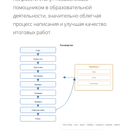
помощником в образовательной
деятельности, значительно облегчая
процесс написания и улучшая качество
итоговых работ.
Руководство
Старт
Выбор сети
Параметры
Подготовка
Тема
Постановка
Стиль
Источники
Примеры
Генерация
Проверка
Обратная связь
Финал
Ключ: выбор → план → задача → примеры → генерация → проверка → обратная связь