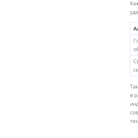
Ка
уда
А
Г
о
С
с
Та
в р
ин
со
тех