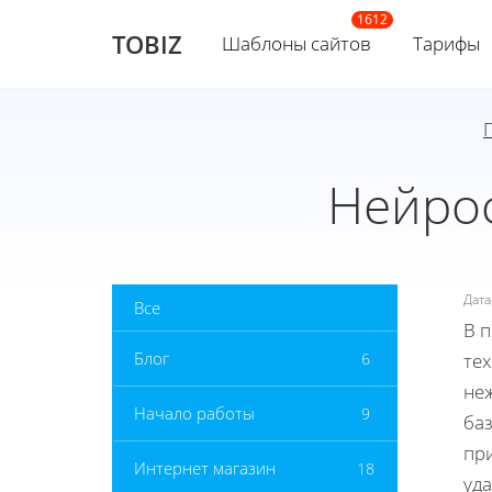
TOBIZ
Шаблоны сайтов
Тарифы
Нейрос
Дат
Все
В п
Блог
6
те
не
Начало работы
9
ба
пр
Интернет магазин
18
уд