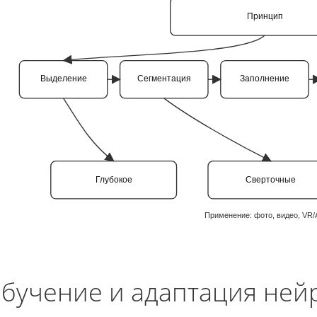
Принцип
Выделение
Сегментация
Заполнение
Глубокое
Сверточные
Применение: фото, видео, VR
бучение и адаптация ней