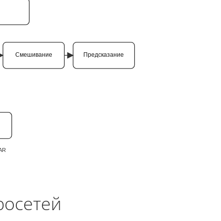
Смешивание
Предсказание
/AR
росетей