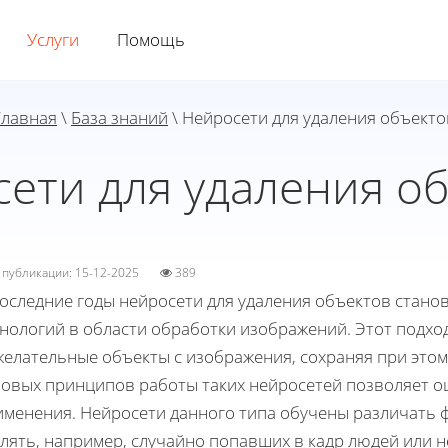
Услуги
Помощь
Главная
\
База знаний
\ Нейросети для удаления объекто
ети для удаления о
а публикации: 15-12-2025
389
оследние годы нейросети для удаления объектов стано
хнологий в области обработки изображений. Этот подхо
желательные объекты с изображения, сохраняя при этом
зовых принципов работы таких нейросетей позволяет о
именения. Нейросети данного типа обучены различать ф
алять, например, случайно попавших в кадр людей или 