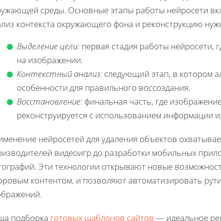
ружающей среды. Основные этапы работы нейросети вк
ализ контекста окружающего фона и реконструкцию нуж
Выделение цели
: первая стадия работы нейросети, 
на изображении.
Контекстный анализ
: следующий этап, в котором 
особенности для правильного воссоздания.
Восстановление
: финальная часть, где изображени
реконструируется с использованием информации и
именение нейросетей для удаления объектов охватывае
оизводителей видеоигр до разработки мобильных прил
тографий. Эти технологии открывают новые возможност
фровым контентом, и позволяют автоматизировать рути
ображений.
ша подборка
готовых шаблонов сайтов
— идеальное реш