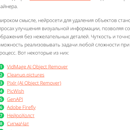
зайнера.
широком смысле, нейросети для удаления объектов ста
просах улучшения визуальной информации, позволяя со
ображения без нежелательных деталей. Чуткость и точн
зможность реализовывать задачи любой сложности при
роцесс. Вот некоторые из них:
VidMage AI Object Remover
Cleanup.pictures
Pixlr (AI Object Remover)
PicWish
GenAPI
Adobe Firefly
НейроХолст
СигмаЧат