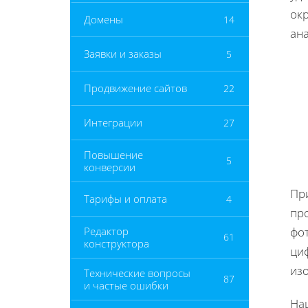
ок
Домены
14
ан
Заявки и заказы
5
Продвижение сайтов
22
Интеграции
27
Повышение
5
конверсии
Пр
Тарифы и оплата
4
пр
Редактор
фо
61
конструктора
ци
из
Технические вопросы
87
и частые ошибки
На