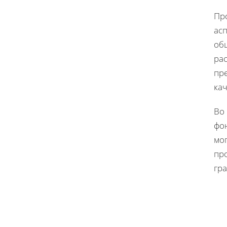
Пр
ас
об
ра
пр
кач
Во
фо
мо
про
гра