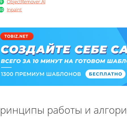
ObjectRemover.AI
Inpaint
ринципы работы и алгор