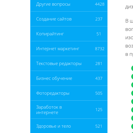
Другие вопросы
4428
ди
Создание сайтов
237
В 
во
Копирайтинг
51
из
во
Интернет маркетинг
8732
в п
Текстовые редакторы
281
Бизнес обучение
437
Фоторедакторы
505
Заработок в
125
интернете
Здоровье и тело
521