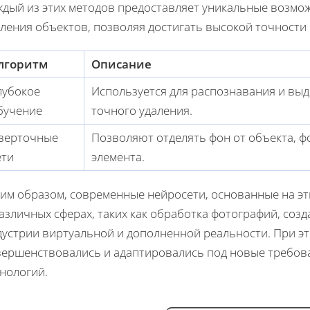
ждый из этих методов предоставляет уникальные возмо
ления объектов, позволяя достигать высокой точности 
лгоритм
Описание
лубокое
Используется для распознавания и выд
бучение
точного удаления.
верточные
Позволяют отделять фон от объекта, ф
ети
элемента.
ким образом, современные нейросети, основанные на эт
азличных сферах, таких как обработка фотографий, соз
дустрии виртуальной и дополненной реальности. При э
вершенствовались и адаптировались под новые требов
нологий.