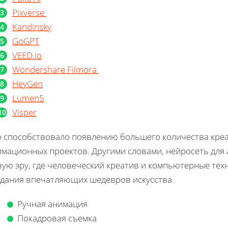
Pixverse
Kandinsky
GoGPT
VEED.io
Wondershare Filmora
HeyGen
Lumen5
Visper
о способствовало появлению большего количества кре
имационных проектов. Другими словами, нейросеть для 
вую эру, где человеческий креатив и компьютерные тех
здания впечатляющих шедевров искусства.
Ручная анимация
Покадровая съемка