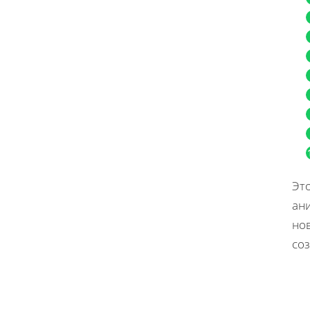
Эт
ан
но
со