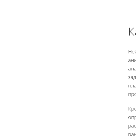
К
Не
ан
ан
зад
пл
пр
Кро
оп
ра
ра