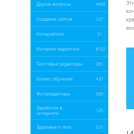
Эт
Другие вопросы
4428
ко
кр
Создание сайтов
237
во
Копирайтинг
51
Интернет маркетинг
8732
Текстовые редакторы
281
Бизнес обучение
437
Фоторедакторы
505
Заработок в
125
интернете
Здоровье и тело
521