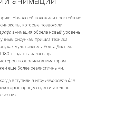
гий анимации
торию. Начало ей положили простейшие
аксинокопы, которые позволяли
графа
анимация обрела новый уровень,
 ручным рисункам пришла техника
ры, как мультфильмы Уолта Диснея.
1980-х годах началась эра
пьютеров позволили аниматорам
жей еще более реалистичными.
когда вступили в игру
нейросети для
некоторые процессы, значительно
е из них: