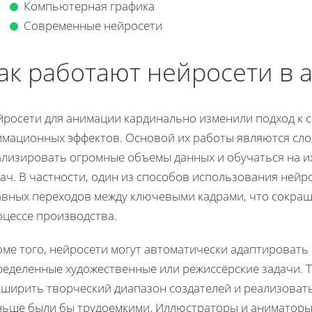
Компьютерная графика
Современные нейросети
ак работают нейросети в
йросети для анимации кардинально изменили подход к 
имационных эффектов. Основой их работы являются сл
ализировать огромные объемы данных и обучаться на и
ач. В частности, один из способов использования нейр
авных переходов между ключевыми кадрами, что сокращ
оцессе производства.
ме того, нейросети могут автоматически адаптировать
ределенные художественные или режиссёрские задачи. 
сширить творческий диапазон создателей и реализоват
ньше были бы трудоемкими. Иллюстраторы и аниматоры 