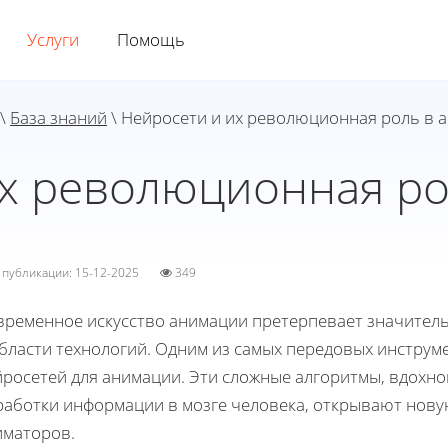
Услуги
Помощь
\
База знаний
\ Нейросети и их революционная роль в 
их революционная ро
а публикации: 15-12-2025
349
временное искусство анимации претерпевает значител
области технологий. Одним из самых передовых инструм
йросетей для анимации. Эти сложные алгоритмы, вдохн
работки информации в мозге человека, открывают нову
иматоров.