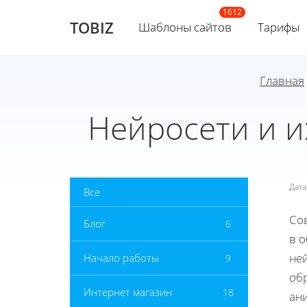
TOBIZ
Шаблоны сайтов
Тарифы
Главная
Нейросети и 
Дат
Все
Со
Блог
6
в 
не
Начало работы
9
об
Интернет магазин
18
ан