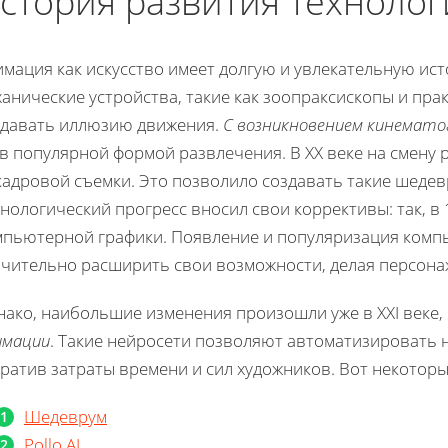
стория развития техноло
имация как искусство имеет долгую и увлекательную ис
анические устройства, такие как зоопраксископы и пр
здавать иллюзию движения.
С возникновением кинемато
ав популярной формой развлечения. В XX веке на смену
кадровой съемки. Это позволило создавать такие шедев
нологический прогресс вносил свои коррективы: так, в 
мпьютерной графики. Появление и популяризация ком
ачительно расширить свои возможности, делая персона
ако, наибольшие изменения произошли уже в XXI веке, 
имации
. Такие нейросети позволяют автоматизировать 
ратив затраты времени и сил художников. Вот некоторы
Шедеврум
Pollo AI