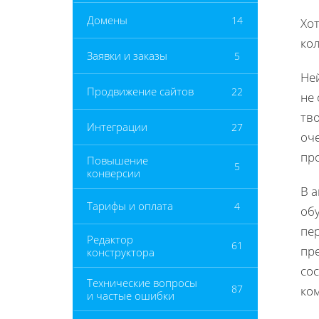
Домены
14
Хот
ко
Заявки и заказы
5
Не
Продвижение сайтов
22
не 
тво
Интеграции
27
оч
пр
Повышение
5
конверсии
В 
Тарифы и оплата
4
об
пе
Редактор
61
пр
конструктора
сос
Технические вопросы
87
ко
и частые ошибки