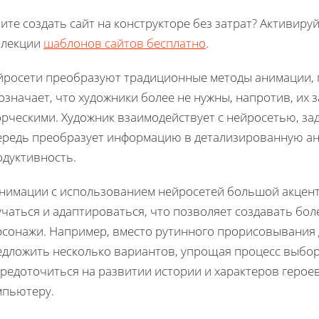
ите создать сайт на конструкторе без затрат? Активиру
ллекции
шаблонов сайтов бесплатно
.
йросети преобразуют традиционные методы анимации, 
означает, что художники более не нужны, напротив, их
рческими. Художник взаимодействует с нейросетью, за
ередь преобразует информацию в детализированную ан
одуктивность.
анимации с использованием нейросетей большой акцент
учаться и адаптироваться, что позволяет создавать бо
рсонажи. Например, вместо рутинного прорисовывания 
едложить несколько вариантов, упрощая процесс выбор
редоточиться на развитии истории и характеров герое
мпьютеру.