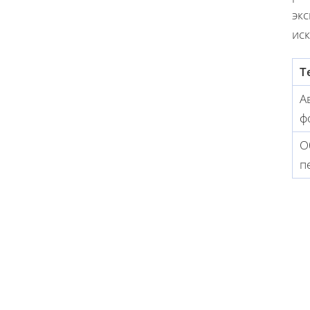
экс
иск
Т
А
ф
О
п