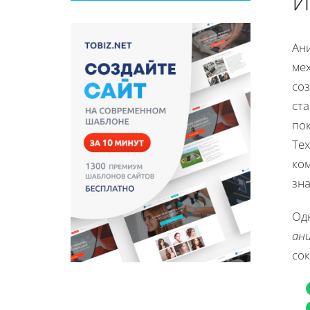
И
Ан
мех
со
ст
по
Тех
ко
зн
Одн
ан
сок