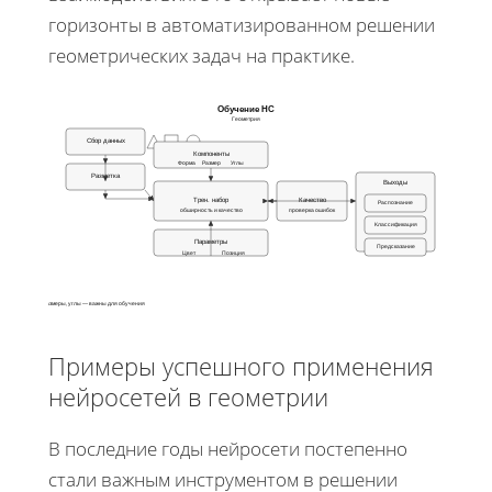
горизонты в автоматизированном решении
геометрических задач на практике.
Обучение НС
Геометрия
Сбор данных
Компоненты
Форма
Размер
Углы
Разметка
Выходы
Трен. набор
Качество
Распознание
обширность и качество
проверка ошибок
Классификация
Параметры
Предсказание
Цвет
Позиция
Ключ: формы, размеры, углы — важны для обучения
Примеры успешного применения
нейросетей в геометрии
В последние годы нейросети постепенно
стали важным инструментом в решении