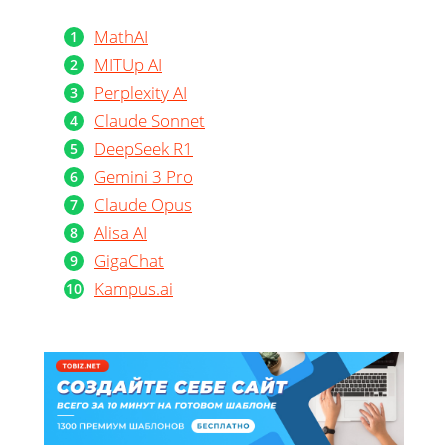
MathAI
MITUp AI
Perplexity AI
Claude Sonnet
DeepSeek R1
Gemini 3 Pro
Claude Opus
Alisa AI
GigaChat
Kampus.ai