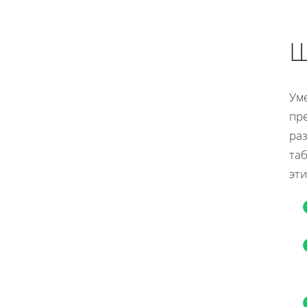
Ш
Уме
пр
ра
та
эт