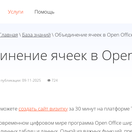
Услуги
Помощь
Главная
\
База знаний
\ Объединение ячеек в Open Offic
нение ячеек в Open
а публикации: 09-11-2025
724
 можете
создать сайт визитку
за 30 минут на платформе T
современном цифровом мире программа Open Office шир
зличных таблиц и данных. Одной из важных функций, пр