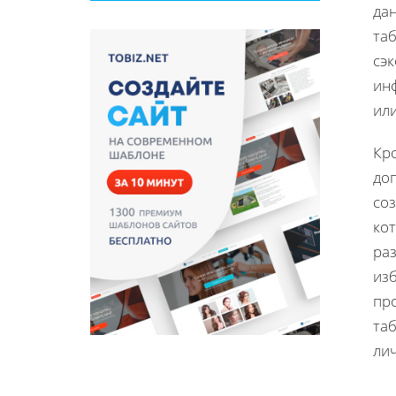
дан
та
сэк
ин
или
Кр
до
со
ко
ра
из
пр
та
ли