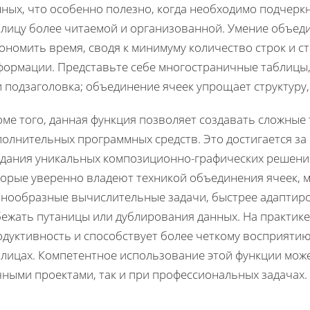
ных, что особенно полезно, когда необходимо подчеркн
блицу более читаемой и организованной. Умение объед
ономить время, сводя к минимуму количество строк и с
формации. Представьте себе многостраничные таблицы, 
 подзаголовка; объединение ячеек упрощает структуру,
оме того, данная функция позволяет создавать сложные
полнительных программных средств. Это достигается за
здания уникальных композиционно-графических решений
торые уверенно владеют техникой объединения ячеек, 
знообразные вычислительные задачи, быстрее адаптиро
бежать путаницы или дублирования данных. На практик
одуктивность и способствует более четкому восприяти
блицах. Компетентное использование этой функции може
чными проектами, так и при профессиональных задачах.