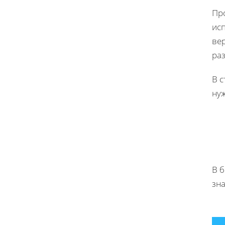
Про
ис
ве
ра
В с
ну
В 
зна