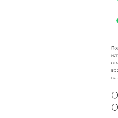
По
ис
от
во
во
О
O