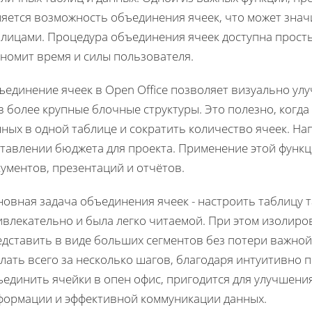
ляется возможность объединения ячеек, что может зна
блицами. Процедура объединения ячеек доступна прост
ономит время и силы пользователя.
ъединение ячеек в Open Office позволяет визуально ул
в более крупные блочные структуры. Это полезно, когд
ных в одной таблице и сократить количество ячеек. На
ставлении бюджета для проекта. Применение этой функ
ументов, презентаций и отчётов.
овная задача объединения ячеек - настроить таблицу т
ивлекательно и была легко читаемой. При этом изолир
дставить в виде больших сегментов без потери важной
лать всего за несколько шагов, благодаря интуитивно 
ъединить ячейки в опен офис, пригодится для улучшен
формации и эффективной коммуникации данных.