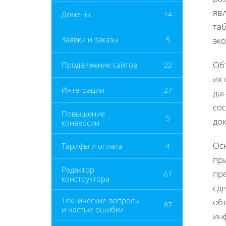
яв
Домены
14
та
Заявки и заказы
5
эк
Об
Продвижение сайтов
22
их 
Интеграции
27
дан
со
Повышение
5
док
конверсии
Осн
Тарифы и оплата
4
пр
Редактор
пре
61
конструктора
сде
Технические вопросы
об
87
и частые ошибки
ин