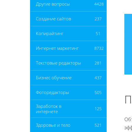
Другие вопросы
4428
Создание сайтов
237
Копирайтинг
51
Интернет маркетинг
8732
Текстовые редакторы
281
Бизнес обучение
437
Фоторедакторы
505
П
Заработок в
125
интернете
Объ
Здоровье и тело
521
эф