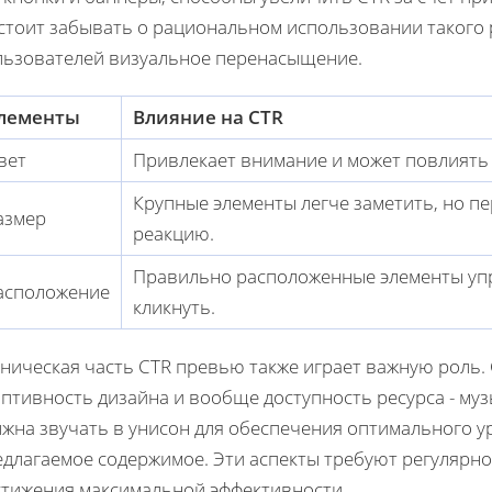
стоит забывать о рациональном использовании такого 
льзователей визуальное перенасыщение.
лементы
Влияние на CTR
вет
Привлекает внимание и может повлиять 
Крупные элементы легче заметить, но п
азмер
реакцию.
Правильно расположенные элементы у
асположение
кликнуть.
ническая часть CTR превью также играет важную роль. 
аптивность дизайна и вообще доступность ресурса - му
лжна звучать в унисон для обеспечения оптимального 
едлагаемое содержимое. Эти аспекты требуют регулярно
стижения максимальной эффективности.