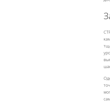
З
CT
ка
тщ
ур
вы
ша
Од
то
мог
са