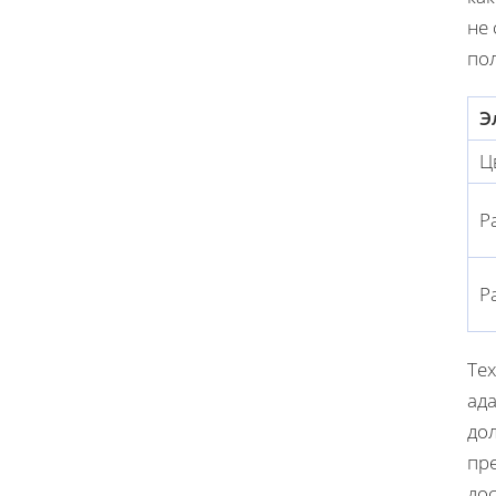
не 
по
Э
Ц
Р
Р
Тех
ад
до
пр
до