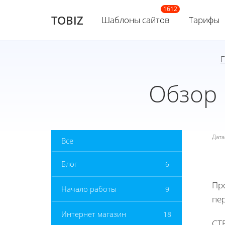
TOBIZ
Шаблоны сайтов
Тарифы
Г
Обзор 
Дат
Все
Блог
6
Пр
Начало работы
9
пе
Интернет магазин
18
CTR