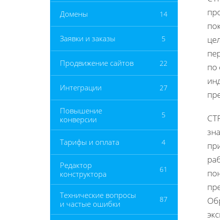
пр
Домены
14
пок
Заявки и заказы
5
цел
пе
Продвижение сайтов
22
по 
ин
Интеграции
27
пр
Повышение
5
CTR
конверсии
зна
Тарифы и оплата
4
пр
раб
Редактор
61
по
конструктора
пр
Технические вопросы
87
Об
и частые ошибки
эк