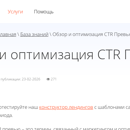
Услуги
Помощь
лавная
\
База знаний
\ Обзор и оптимизация CTR Прев
и оптимизация CTR
а публикации: 23-02-2026
271
отестируйте наш
конструктор лендингов
с шаблонами са
риода.
 превью – это термин, связанный с маркетингом и опт