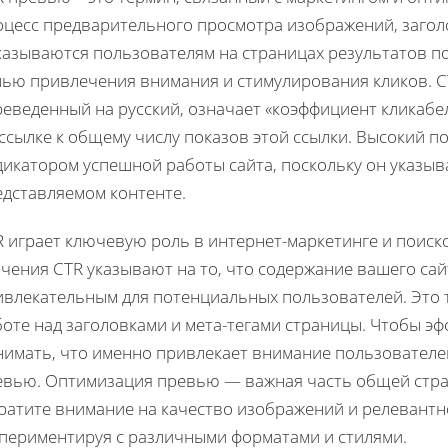
оцесс предварительного просмотра изображений, загол
азываются пользователям на страницах результатов пои
ью привлечения внимания и стимулирования кликов. CTR
реведенный на русский, означает «коэффициент кликабе
ссылке к общему числу показов этой ссылки. Высокий п
дикатором успешной работы сайта, поскольку он указыв
едставляемом контенте.
 играет ключевую роль в интернет-маркетинге и поиск
чения CTR указывают на то, что содержание вашего сай
ивлекательным для потенциальных пользователей. Это т
оте над заголовками и мета-тегами страницы. Чтобы э
нимать, что именно привлекает внимание пользователей
евью. Оптимизация превью — важная часть общей страт
ратите внимание на качество изображений и релевантн
спериментируя с различными форматами и стилями.