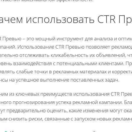
ачем использовать CTR П
R Превью – это мощный инструмент для анализа и опти
мпаний. Использование CTR Превью позволяет рекламод
ательно отслеживать кликабельность их объявлений, 
овень взаимодействия с потенциальными клиентами. Пр
являть слабые точки в рекламных материалах и коррект
нсы на успешное выполнение поставленных задач.
ним из ключевых преимуществ использования CTR Прев
чного прогнозирования успеха рекламной кампании. Бла
ут предварительно оценить, какие изменения могут ок
мым снизить риски, связанные с запуском новых реклам