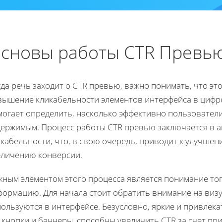
сновы работы CTR Превь
да речь заходит о CTR превью, важно понимать, что э
вышение кликабельности элементов интерфейса в цифро
могает определить, насколько эффективно пользовател
держимым. Процесс работы CTR превью заключается в а
кабельности, что, в свою очередь, приводит к улучше
еличению конверсии.
жным элементом этого процесса является понимание то
формацию. Для начала стоит обратить внимание на виз
ользуются в интерфейсе. Безусловно, яркие и привлека
 кнопки и баннеры, способны увеличить CTR за счет п