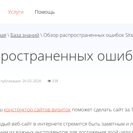
Услуги
Помощь
ная
\
База знаний
\ Обзор распространенных ошибок Sit
пространенных ошибо
а публикации: 26-02-2026
338
ш
конструктор сайтов визиток
поможет сделать сайт за 1
дый веб-сайт в интернете стремится быть заметным и л
им из важных инструментов для достижения этой цели я