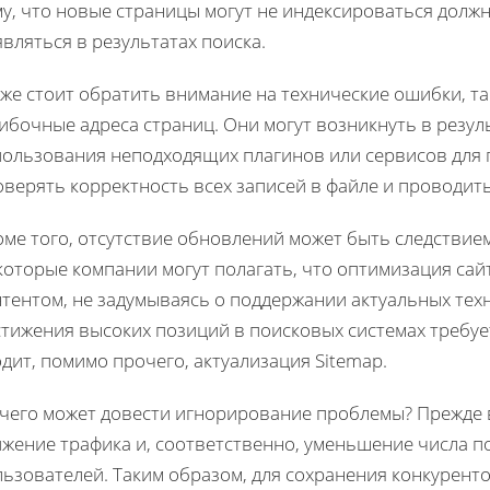
у, что новые страницы могут не индексироваться должны
вляться в результатах поиска.
же стоит обратить внимание на технические ошибки, та
ибочные адреса страниц. Они могут возникнуть в резул
пользования неподходящих плагинов или сервисов для 
оверять корректность всех записей в файле и проводит
оме того, отсутствие обновлений может быть следствие
которые компании могут полагать, что оптимизация сай
тентом, не задумываясь о поддержании актуальных тех
тижения высоких позиций в поисковых системах требуе
дит, помимо прочего, актуализация Sitemap.
чего может довести игнорирование проблемы? Прежде в
ижение трафика и, соответственно, уменьшение числа 
льзователей. Таким образом, для сохранения конкурент