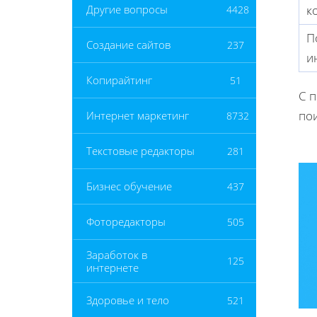
к
Другие вопросы
4428
П
Создание сайтов
237
и
Копирайтинг
51
С 
по
Интернет маркетинг
8732
Текстовые редакторы
281
Бизнес обучение
437
Фоторедакторы
505
Заработок в
125
интернете
Здоровье и тело
521