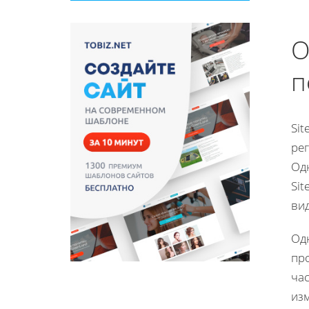
О
п
Si
ре
Од
Si
вид
Од
пр
ча
изм