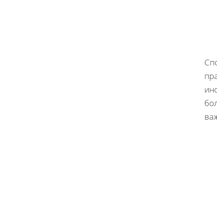
Сп
пр
ин
бо
ва