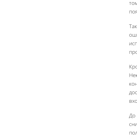
том
поя
Так
ош
ис
пр
Кр
Не
кон
дос
вхо
До 
сн
по