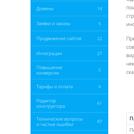
по
Домены
14
ст
Заявки и заказы
5
инс
Пр
Продвижение сайтов
22
со
Интеграции
27
вид
не
Повышение
5
ска
конверсии
Тарифы и оплата
4
Редактор
61
конструктора
П
Технические вопросы
87
и частые ошибки
П