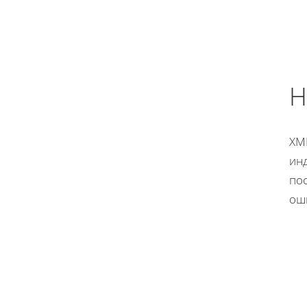
Н
XM
ин
по
ош