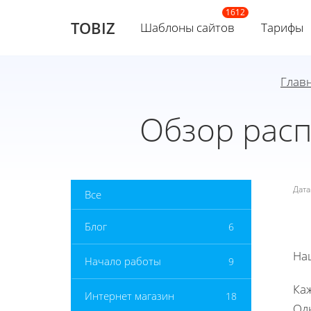
TOBIZ
Шаблоны сайтов
Тарифы
Глав
Обзор рас
Дат
Все
Блог
6
На
Начало работы
9
Каж
Интернет магазин
18
Одн