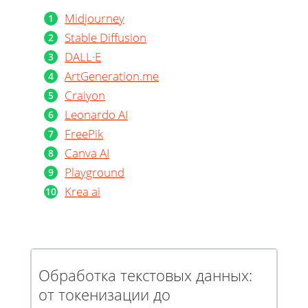
Midjourney
Stable Diffusion
DALL·E
ArtGeneration.me
Craiyon
Leonardo AI
FreePik
Canva AI
Playground
Krea ai
Обработка текстовых данных:
от токенизации до