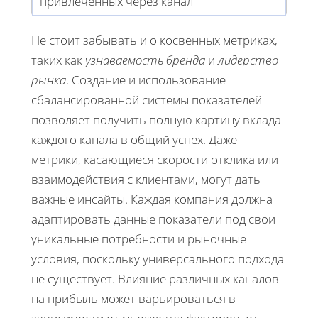
привлеченных через канал
Не стоит забывать и о косвенных метриках,
таких как
узнаваемость бренда
и
лидерство
рынка
. Создание и использование
сбалансированной системы показателей
позволяет получить полную картину вклада
каждого канала в общий успех. Даже
метрики, касающиеся скорости отклика или
взаимодействия с клиентами, могут дать
важные инсайты. Каждая компания должна
адаптировать данные показатели под свои
уникальные потребности и рыночные
условия, поскольку универсального подхода
не существует. Влияние различных каналов
на прибыль может варьироваться в