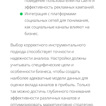
поведение пользователей на сайте и
эффективность рекламных кампаний.
Интеграция с платформами
социальных сетей для понимания,
как социальные каналы влияют на
бизнес.
Выбор корректного инструментального
подхода способствует точности и
надежности анализа. Настройки должны
учитывать специфические цели и
особенности бизнеса, чтобы создать
наиболее адекватные модели данных для
оценки вклада каналов в прибыль. Только
так можно достичь глубинного понимания
эффективности различных каналов и
оптимизировать маркетинговую стратегию.