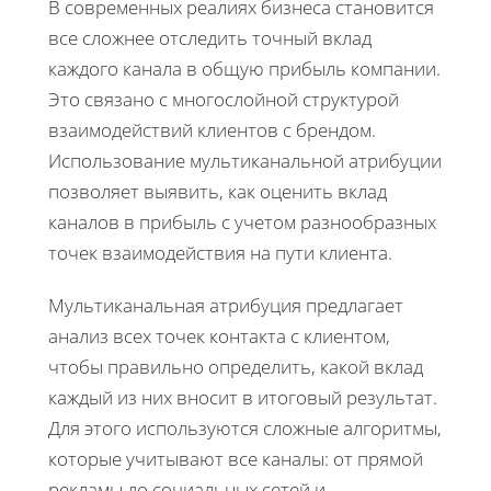
В современных реалиях бизнеса становится
все сложнее отследить точный вклад
каждого канала в общую прибыль компании.
Это связано с многослойной структурой
взаимодействий клиентов с брендом.
Использование мультиканальной атрибуции
позволяет выявить, как оценить вклад
каналов в прибыль с учетом разнообразных
точек взаимодействия на пути клиента.
Мультиканальная атрибуция предлагает
анализ всех точек контакта с клиентом,
чтобы правильно определить, какой вклад
каждый из них вносит в итоговый результат.
Для этого используются сложные алгоритмы,
которые учитывают все каналы: от прямой
рекламы до социальных сетей и