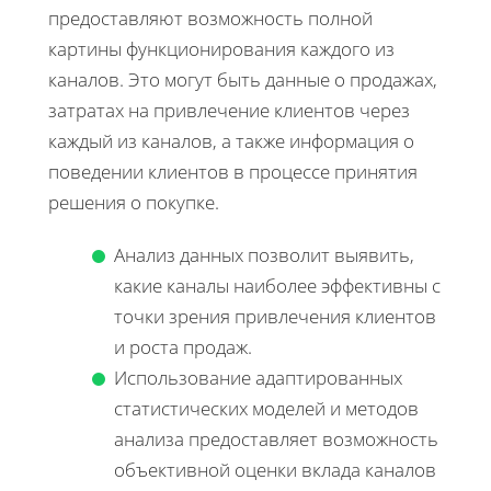
предоставляют возможность полной
картины функционирования каждого из
каналов. Это могут быть данные о продажах,
затратах на привлечение клиентов через
каждый из каналов, а также информация о
поведении клиентов в процессе принятия
решения о покупке.
Анализ данных позволит выявить,
какие каналы наиболее эффективны с
точки зрения привлечения клиентов
и роста продаж.
Использование адаптированных
статистических моделей и методов
анализа предоставляет возможность
объективной оценки вклада каналов