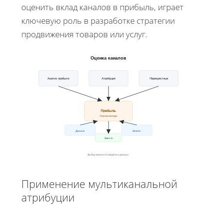
оценить вклад каналов в прибыль, играет
ключевую роль в разработке стратегии
продвижения товаров или услуг.
Оценка каналов
Анализ прибыли
Атрибуция
Перекрестные
Прибыль
Оценка вклада
Данные
Бизнес
Вместе
Выбор зависит от модели и данных
Применение мультиканальной
атрибуции