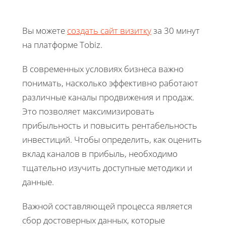
Вы можете
создать сайт визитку
за 30 минут
на платформе Tobiz.
В современных условиях бизнеса важно
понимать, насколько эффективно работают
различные каналы продвижения и продаж.
Это позволяет максимизировать
прибыльность и повысить рентабельность
инвестиций. Чтобы определить, как оценить
вклад каналов в прибыль, необходимо
тщательно изучить доступные методики и
данные.
Важной составляющей процесса является
сбор достоверных данных, которые