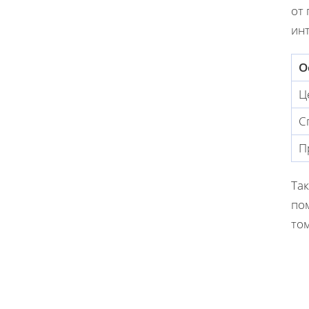
от 
инт
О
Ц
С
П
Та
по
том