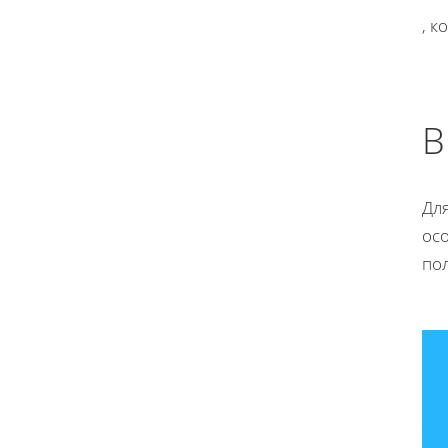
, 
В
Для
ос
по