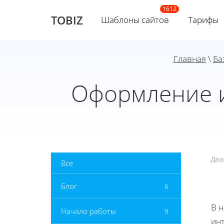
TOBIZ
Шаблоны сайтов
Тарифы
Главная
\
Ба
Оформление и
Дат
Все
Блог
6
В 
Начало работы
9
инт