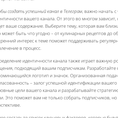
обы
создать успешный канал в Телеграм
, важно начать 
нтичности вашего канала. От этого во многом зависит,
ет ваше содержание. Выберите тему, которая вам близк
 может быть что угодно – от кулинарных рецептов до о
кренний интерес к теме поможет поддерживать регуляр
влечение в процесс.
ределение идентичности канала также играет важную ро
щения, подходящий вашим подписчикам. Разработайте 
поминающийся логотип и значок. Организованная пода
гласованность – залог успешной идентификации вашего 
новные цели вашего канала и разрабатывайте стратегию
и. Это поможет вам не только собрать подписчиков, но
рспективе.
ее составьте список ключевых факторов, которые буду