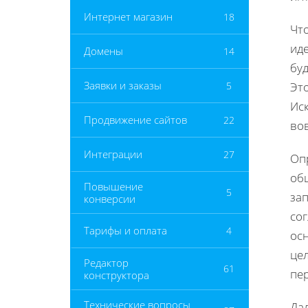
Интернет магазин
18
Чт
иде
Домены
14
буд
Заявки и заказы
5
Это
Ис
Продвижение сайтов
22
во
Интеграции
27
Оп
об
Повышение
5
за
конверсии
со
Тарифы и оплата
4
ос
цел
Редактор
61
пе
конструктора
Технические вопросы
Дал