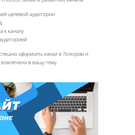
шей целевой аудитории
д
а к каналу
аудиторией
успешно
оформить канал в Телеграм
и
 вовлечена в вашу тему.