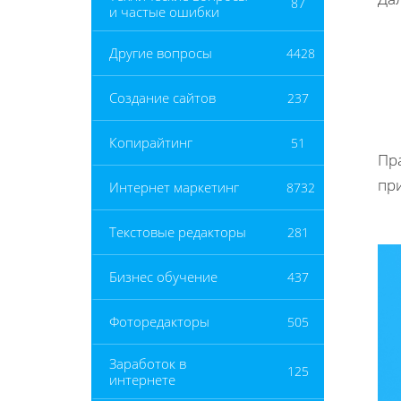
87
и частые ошибки
Другие вопросы
4428
Создание сайтов
237
Копирайтинг
51
Пр
при
Интернет маркетинг
8732
Текстовые редакторы
281
Бизнес обучение
437
Фоторедакторы
505
Заработок в
125
интернете