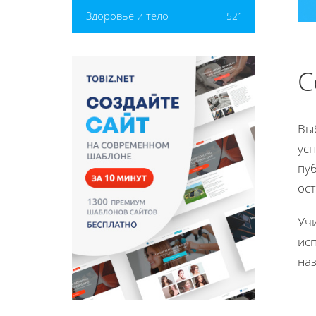
Здоровье и тело
521
С
Вы
усп
пу
ост
Уч
исп
наз