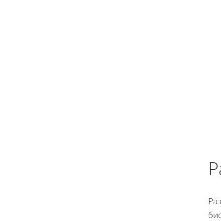
Р
Ра
би