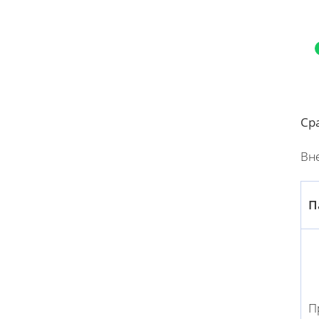
Ср
Вне
П
П