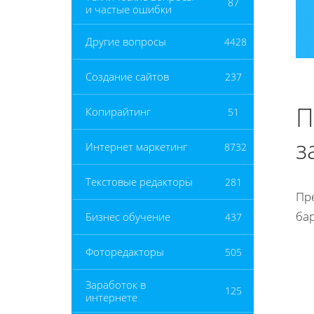
87
и частые ошибки
Другие вопросы
4428
Создание сайтов
237
П
Копирайтинг
51
з
Интернет маркетинг
8732
Текстовые редакторы
281
Пр
ба
Бизнес обучение
437
Фоторедакторы
505
Заработок в
125
интернете