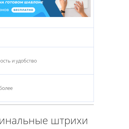
ость и удобство
более
финальные штрихи