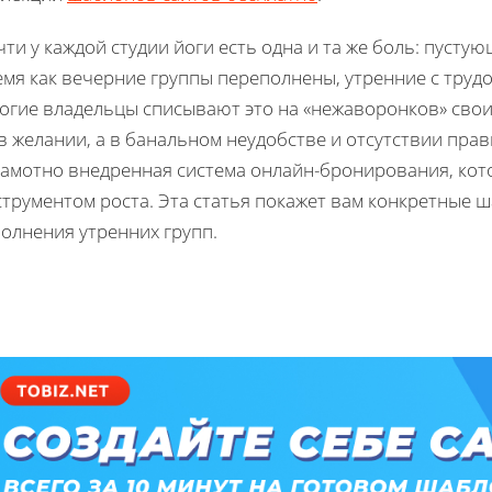
ти у каждой студии йоги есть одна и та же боль: пустую
емя как вечерние группы переполнены, утренние с труд
огие владельцы списывают это на «нежаворонков» своих
 в желании, а в банальном неудобстве и отсутствии пр
грамотно внедренная система онлайн-бронирования, ко
трументом роста. Эта статья покажет вам конкретные ша
олнения утренних групп.