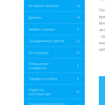
Интернет магазин
18
Поч
вр
Домены
14
Мн
Заявки и заказы
5
не
- 
Продвижение сайтов
22
инс
зап
Интеграции
27
Повышение
5
конверсии
Тарифы и оплата
4
Редактор
61
конструктора
Технические вопросы