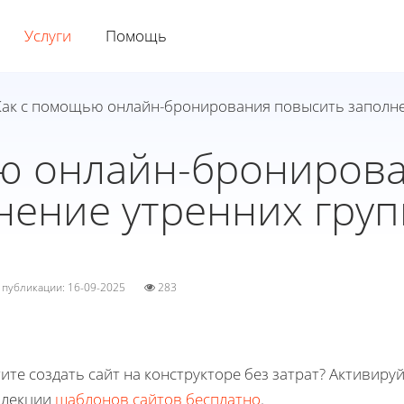
Услуги
Помощь
Как с помощью онлайн-бронирования повысить заполне
ю онлайн-брониров
нение утренних груп
а публикации: 16-09-2025
283
ите создать сайт на конструкторе без затрат? Активиру
ллекции
шаблонов сайтов бесплатно
.