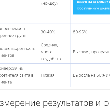
«но-шоу»
аполняемость
30-40%
80-95%
тренних групп
Средняя,
довлетворенность
много
Высокая, прозрачн
лиентов
неудобств
онверсия из
осетителя сайта в
Низкая
Выросла на 60% и 
лиента
змерение результатов и 