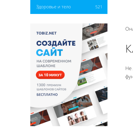
Здоровье и тело
521
Он
К
Не
фу