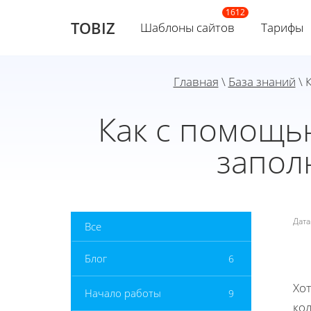
TOBIZ
Шаблоны сайтов
Тарифы
Главная
\
База знаний
\ 
Как с помощь
запол
Дат
Все
Блог
6
Хот
Начало работы
9
ко